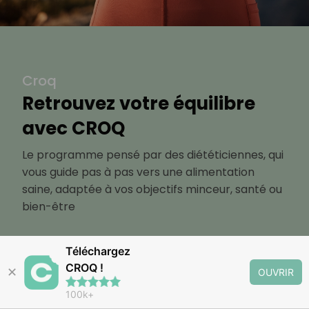
Croq
Retrouvez votre équilibre
avec CROQ
Le programme pensé par des diététiciennes, qui
vous guide pas à pas vers une alimentation
saine, adaptée à vos objectifs minceur, santé ou
bien-être
Découvrir
Téléchargez
CROQ !
✕
OUVRIR
100k+