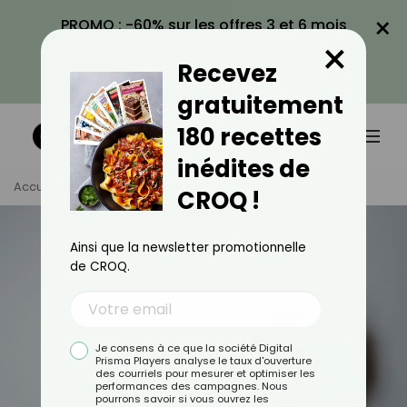
×
PROMO : -60% sur les offres 3 et 6 mois
×
avec le code CROQ60
Recevez
VOIR LA PROMO
gratuitement
180 recettes
inédites de
Accueil
Tag
Cancer
CROQ !
Ainsi que la newsletter promotionnelle
de CROQ.
Je consens à ce que la société Digital
Prisma Players analyse le taux d'ouverture
des courriels pour mesurer et optimiser les
performances des campagnes. Nous
pourrons savoir si vous ouvrez les