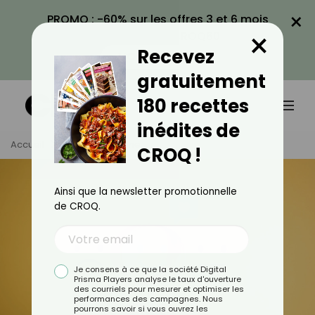
×
PROMO : -60% sur les offres 3 et 6 mois
×
avec le code CROQ60
Recevez
VOIR LA PROMO
gratuitement
180 recettes
inédites de
Accueil
Tag
Hormone
CROQ !
Ainsi que la newsletter promotionnelle
de CROQ.
Je consens à ce que la société Digital
Prisma Players analyse le taux d'ouverture
des courriels pour mesurer et optimiser les
performances des campagnes. Nous
pourrons savoir si vous ouvrez les