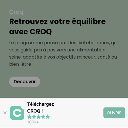
Croq
Retrouvez votre équilibre
avec CROQ
Le programme pensé par des diététiciennes, qui
vous guide pas à pas vers une alimentation
saine, adaptée à vos objectifs minceur, santé ou
bien-être
Découvrir
Téléchargez
CROQ !
✕
OUVRIR
100k+