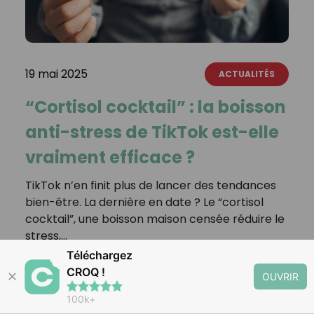
19 mai 2025
ACTUALITÉS
“Cortisol cocktail” : la boisson
anti-stress de TikTok est-elle
vraiment efficace ?
TikTok n’en finit plus de lancer des tendances
bien-être. La dernière en date ? Le “cortisol
cocktail”, une boisson maison censée réduire le
stress,…
Téléchargez
CROQ !
LIRE LA SUITE
✕
OUVRIR
100k+