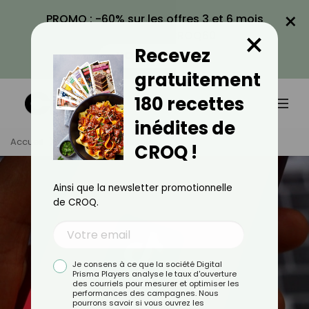
×
PROMO : -60% sur les offres 3 et 6 mois
×
avec le code CROQ60
Recevez
VOIR LA PROMO
gratuitement
180 recettes
inédites de
Accueil
Tag
Vu Sur Tiktok
CROQ !
Ainsi que la newsletter promotionnelle
de CROQ.
Je consens à ce que la société Digital
Prisma Players analyse le taux d'ouverture
des courriels pour mesurer et optimiser les
performances des campagnes. Nous
pourrons savoir si vous ouvrez les