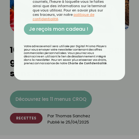
courriels, l'heure à laquelle vous le faites
ainsi que des informations sur le terminal
que vous utilisez. Pour en savoir plus sur
ces traceurs, voir notre
politique de
confidentialité
.
Je reçois mon cadeau !
10 desserts qui ne font pas
Votre adresse email sera utilisée par Digital Prisma Players
pour vous envoyer votre newsletter contenant des offres
commerciales personnalisées. Vous pourrez vous
désinscrire en utilisant le lien de désabonnement intégré
grossir : se faire plaisir
dans la newsletter. Pour en savoir plus et exercer vos droits,
prenez connaissance de notre
Charte de Confidentialité
.
sans ruiner ses efforts
Découvrez les 11 menus CROQ
Par
Thomas Sanchez
RECETTES
Publié le
25/04/2025