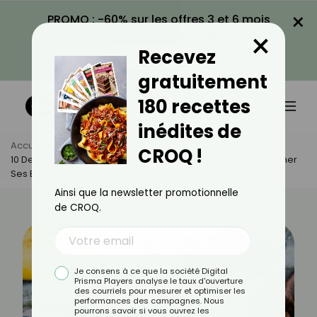
×
PROMO : -60% sur les offres 3 et 6 mois
×
avec le code CROQ60
Recevez
VOIR LA PROMO
gratuitement
180 recettes
inédites de
Accueil
Actus
Recettes
CROQ !
10 Desserts Qui Ne Font Pas Grossir : Se Faire Plaisir Sans Ruiner
Ses Efforts
Ainsi que la newsletter promotionnelle
de CROQ.
Je consens à ce que la société Digital
Prisma Players analyse le taux d'ouverture
des courriels pour mesurer et optimiser les
performances des campagnes. Nous
pourrons savoir si vous ouvrez les