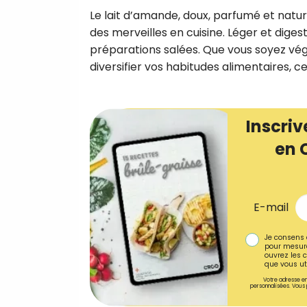
Le lait d’amande, doux, parfumé et natur
des merveilles en cuisine. Léger et diges
préparations salées. Que vous soyez vég
diversifier vos habitudes alimentaires, c
Inscriv
en 
E-mail
Je consens 
pour mesure
ouvrez les c
que vous uti
Votre adresse em
personnalisées. Vous 