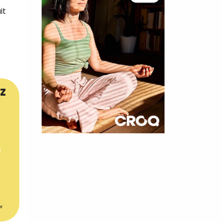
it
z
×
t 180
 CROQ
er
nnelle de