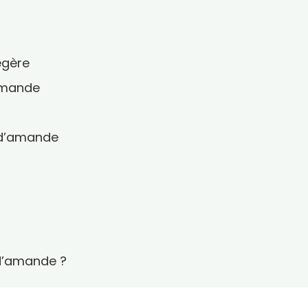
égère
’amande
 d’amande
 d’amande ?