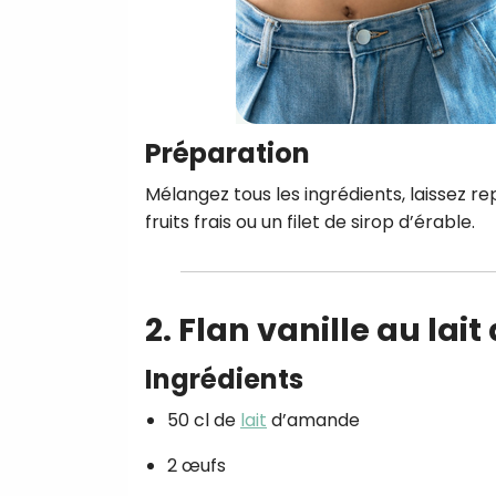
Préparation
Mélangez tous les ingrédients, laissez rep
fruits frais ou un filet de sirop d’érable.
2. Flan vanille au la
Ingrédients
50 cl de
lait
d’amande
2 œufs