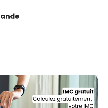
CROQ.
amande
Je consens à ce que la société Digi
Prisma Players analyse le taux d'ou
des courriels pour mesurer et optim
performances des campagnes. No
pourrons savoir si vous ouvrez les co
l'heure à laquelle vous le faites ains
des informations sur le terminal qu
utilisez. Pour en savoir plus sur ces 
voir notre
politique de confidentialit
Je reçois mon cadeau !
Votre adresse email sera utilisée par Digital Prisma Playe
envoyer votre newsletter contenant des offres commercial
personnalisées. Vous pourrez vous désinscrire en utilisan
désabonnement intégré dans la newsletter. Pour en savoi
exercer vos droits, prenez connaissance de notre
Charte 
Confidentialité
.