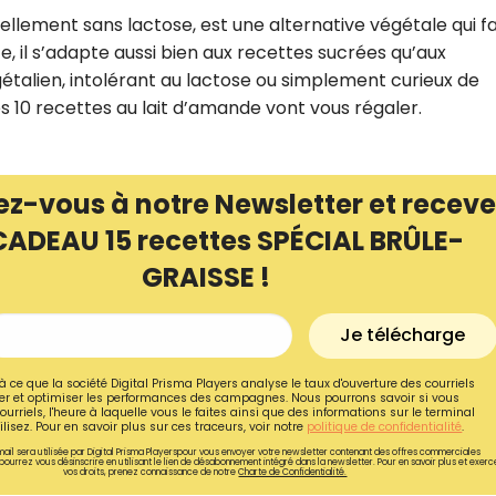
ellement sans lactose, est une alternative végétale qui fa
te, il s’adapte aussi bien aux recettes sucrées qu’aux
étalien, intolérant au lactose ou simplement curieux de
es 10 recettes au lait d’amande vont vous régaler.
ez-vous à notre Newsletter et receve
CADEAU 15 recettes SPÉCIAL BRÛLE-
GRAISSE !
Je télécharge
Recevez gratuitemen
à ce que la société Digital Prisma Players analyse le taux d'ouverture des courriels
recettes inédites de
r et optimiser les performances des campagnes. Nous pourrons savoir si vous
ourriels, l'heure à laquelle vous le faites ainsi que des informations sur le terminal
lisez. Pour en savoir plus sur ces traceurs, voir notre
politique de confidentialité
.
!
ail sera utilisée par Digital Prisma Playerspour vous envoyer votre newsletter contenant des offres commerciales
pourrez vous désinscrire en utilisant le lien de désabonnement intégré dans la newsletter. Pour en savoir plus et exerc
vos droits, prenez connaissance de notre
Charte de Confidentialité.
Ainsi que la newsletter promotio