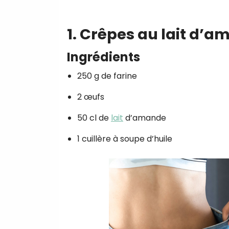
1. Crêpes au lait d’
Ingrédients
250 g de farine
2 œufs
50 cl de
lait
d’amande
1 cuillère à soupe d’huile