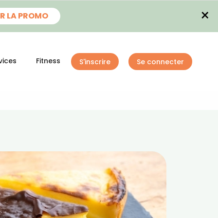
×
R LA PROMO
vices
Fitness
S'inscrire
Se connecter