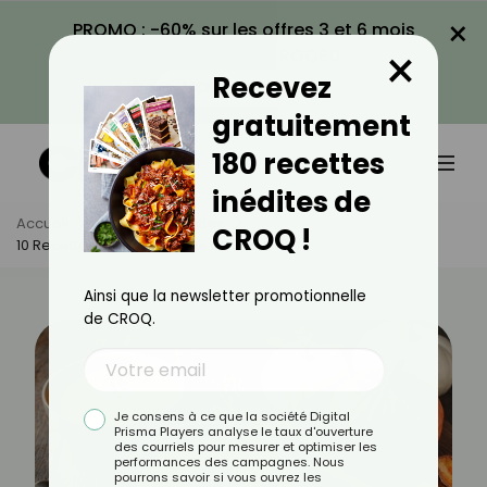
×
PROMO : -60% sur les offres 3 et 6 mois
×
avec le code CROQ60
Recevez
VOIR LA PROMO
gratuitement
180 recettes
inédites de
Accueil
Actus
Recettes
CROQ !
10 Recettes D’automne Pas Chères
Ainsi que la newsletter promotionnelle
de CROQ.
Je consens à ce que la société Digital
Prisma Players analyse le taux d'ouverture
des courriels pour mesurer et optimiser les
performances des campagnes. Nous
pourrons savoir si vous ouvrez les