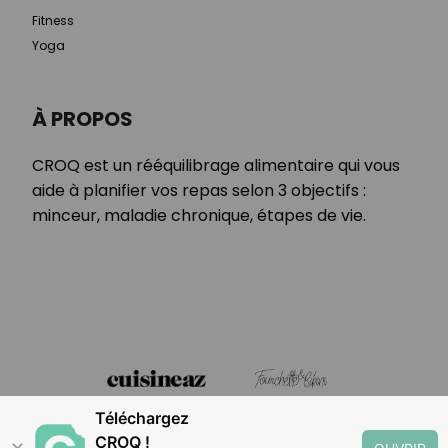
Fitness
Yoga
À PROPOS
CROQ est un rééquilibrage alimentaire qui vous
aide à planifier vos repas selon 3 objectifs :
minceur, maladie chronique, étapes de vie.
Téléchargez
CROQ !