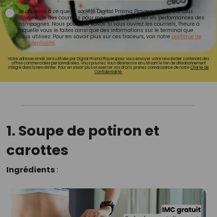
Je consens à ce que la société Digital Prisma Players analyse le taux
d'ouverture des courriels pour mesurer et optimiser les performances des
campagnes. Nous pourrons savoir si vous ouvrez les courriels, l'heure à
laquelle vous le faites ainsi que des informations sur le terminal que
vous utilisez. Pour en savoir plus sur ces traceurs, voir notre
politique de
confidentialité
.
Votre adresse email sera utilisée par Digital Prisma Playerspour vous envoyer votre newsletter contenant des
offres commerciales personnalisées. Vous pourrez vous désinscrire en utilisant le lien de désabonnement
intégré dans la newsletter. Pour en savoir plus et exercer vos droits, prenez connaissance de notre
Charte de
Confidentialité.
1. Soupe de potiron et
carottes
Ingrédients
: