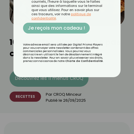
courriels, l'heure à laquelle vous le faites
ainsi que des informations sur le terminal
que vous utilisez. Pour en savoir plus sur
ces traceurs, voir notre
politique de
confidentialité
.
Je reçois mon cadeau !
10 recettes d’automne pas
Votre adresse email sera utilisée par Digital Prisma Players
pour vous envoyer votre newsletter contenant des offres
chères
commerciales personnalisées. Vous pourrez vous
désinscrire en utilisant le lien de désabonnement intégré
dans la newsletter. Pour en savoir plus et exercer vos droits,
prenez connaissance de notre
Charte de Confidentialité
.
Découvrez les 11 menus CROQ
Par
CROQ Minceur
RECETTES
Publié le
26/09/2025