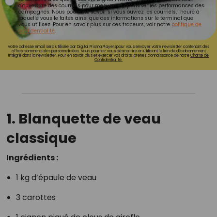
d'ouverture des courriels pour mesurer et optimiser les performances des
campagnes. Nous pourrons savoir si vous ouvrez les courriels, l'heure à
laquelle vous le faites ainsi que des informations sur le terminal que
vous utilisez. Pour en savoir plus sur ces traceurs, voir notre
politique de
confidentialité
.
Votre adresse email sera utilisée par Digital Prisma Playerspour vous envoyer votre newsletter contenant des
offres commerciales personnalisées. Vous pourrez vous désinscrire en utilisant le lien de désabonnement
intégré dans la newsletter. Pour en savoir plus et exercer vos droits, prenez connaissance de notre
Charte de
Confidentialité.
1. Blanquette de veau
classique
Ingrédients :
1 kg d’épaule de veau
3 carottes