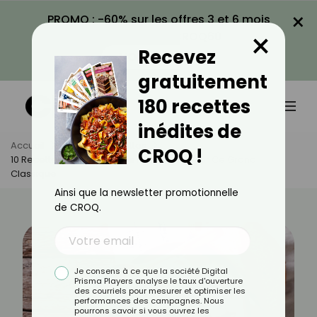
×
PROMO : -60% sur les offres 3 et 6 mois
×
avec le code CROQ60
Recevez
VOIR LA PROMO
gratuitement
180 recettes
inédites de
Accueil
Actus
Recettes
CROQ !
10 Recettes De Blanquettes Pour Réinventer Ce Grand
Classique
Ainsi que la newsletter promotionnelle
de CROQ.
Je consens à ce que la société Digital
Prisma Players analyse le taux d'ouverture
des courriels pour mesurer et optimiser les
performances des campagnes. Nous
pourrons savoir si vous ouvrez les