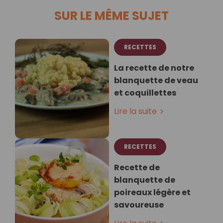
SUR LE MÊME SUJET
RECETTES
La recette de notre
blanquette de veau
et coquillettes
Lire la suite
RECETTES
Recette de
blanquette de
poireaux légère et
savoureuse