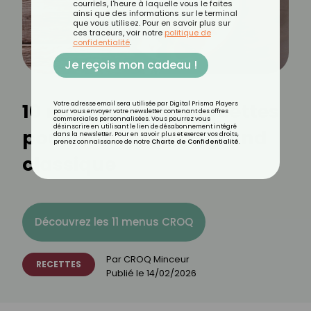
courriels, l'heure à laquelle vous le faites
ainsi que des informations sur le terminal
que vous utilisez. Pour en savoir plus sur
ces traceurs, voir notre
politique de
confidentialité
.
Je reçois mon cadeau !
10 recettes de blanquettes
Votre adresse email sera utilisée par Digital Prisma Players
pour vous envoyer votre newsletter contenant des offres
commerciales personnalisées. Vous pourrez vous
désinscrire en utilisant le lien de désabonnement intégré
pour réinventer ce grand
dans la newsletter. Pour en savoir plus et exercer vos droits,
prenez connaissance de notre
Charte de Confidentialité
.
classique
Découvrez les 11 menus CROQ
Par
CROQ Minceur
RECETTES
Publié le
14/02/2026