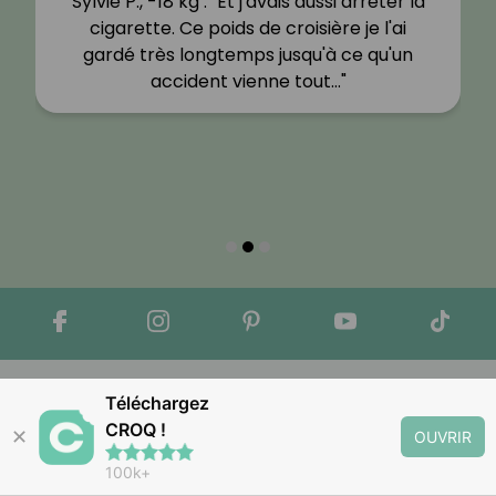
Sylvie P., -18 kg : "Et j'avais aussi arrêter la
cigarette. Ce poids de croisière je l'ai
gardé très longtemps jusqu'à ce qu'un
accident vienne tout…"
Téléchargez
CROQ !
✕
OUVRIR
100k+
Apple Store
Google Play