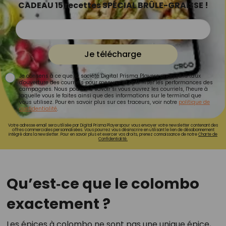
CADEAU 15 recettes SPÉCIAL BRÛLE-GRAISSE !
Je télécharge
Je consens à ce que la société Digital Prisma Players analyse le taux
d'ouverture des courriels pour mesurer et optimiser les performances des
campagnes. Nous pourrons savoir si vous ouvrez les courriels, l'heure à
laquelle vous le faites ainsi que des informations sur le terminal que
vous utilisez. Pour en savoir plus sur ces traceurs, voir notre
politique de
confidentialité
.
Votre adresse email sera utilisée par Digital Prisma Playerspour vous envoyer votre newsletter contenant des
offres commerciales personnalisées. Vous pourrez vous désinscrire en utilisant le lien de désabonnement
intégré dans la newsletter. Pour en savoir plus et exercer vos droits, prenez connaissance de notre
Charte de
Confidentialité.
Qu’est‑ce que le colombo
exactement ?
Les épices à colombo ne sont pas une unique épice,