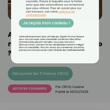
courriels, l'heure à laquelle vous le faites
ainsi que des informations sur le terminal
que vous utilisez. Pour en savoir plus sur
ces traceurs, voir notre
politique de
confidentialité
.
Je reçois mon cadeau !
Avec quoi se marie le
Votre adresse email sera utilisée par Digital Prisma Players
pour vous envoyer votre newsletter contenant des offres
mieux les épices à colombo
commerciales personnalisées. Vous pourrez vous
désinscrire en utilisant le lien de désabonnement intégré
dans la newsletter. Pour en savoir plus et exercer vos droits,
?
prenez connaissance de notre
Charte de Confidentialité
.
Découvrez les 11 menus CROQ
Par
CROQ Cuisine
ASTUCES CULINAIRES
Publié le
06/02/2026