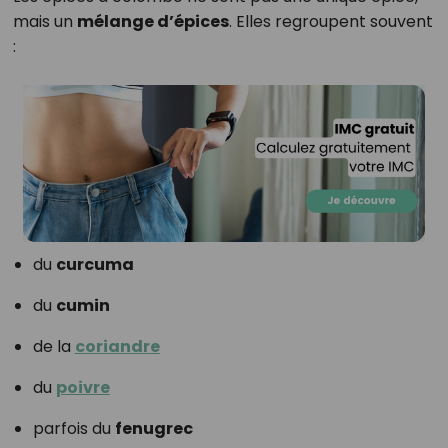
mais un
mélange d’épices
. Elles regroupent souvent
:
du
curcuma
du
cumin
de la
coriandre
du
poivre
parfois du
fenugrec