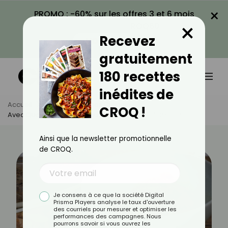
×
PROMO : -60% sur les offres 3 et 6 mois
×
avec le code CROQ60
Recevez
VOIR LA PROMO
gratuitement
180 recettes
inédites de
Accueil
Actus
Astuces Culinaires
CROQ !
Avec Quoi Se Marie Le Mieux Les Épices À Colombo ?
Ainsi que la newsletter promotionnelle
de CROQ.
Je consens à ce que la société Digital
Prisma Players analyse le taux d'ouverture
des courriels pour mesurer et optimiser les
performances des campagnes. Nous
pourrons savoir si vous ouvrez les