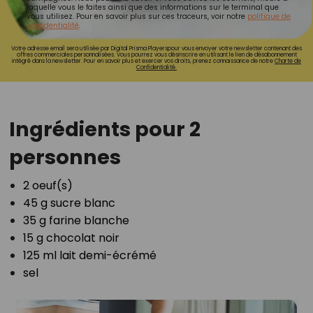
laquelle vous le faites ainsi que des informations sur le terminal que
vous utilisez. Pour en savoir plus sur ces traceurs, voir notre
politique de
confidentialité
.
Votre adresse email sera utilisée par Digital Prisma Playerspour vous envoyer votre newsletter contenant des
offres commerciales personnalisées. Vous pourrez vous désinscrire en utilisant le lien de désabonnement
intégré dans la newsletter. Pour en savoir plus et exercer vos droits, prenez connaissance de notre
Charte de
Confidentialité.
Ingrédients pour 2
personnes
2 oeuf(s)⁣
45 g sucre blanc⁣
35 g farine blanche⁣
15 g chocolat noir⁣
125 ml lait demi-écrémé⁣
sel⁣