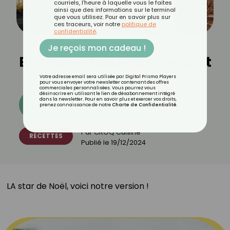
courriels, l'heure à laquelle vous le faites
ainsi que des informations sur le terminal
que vous utilisez. Pour en savoir plus sur
ces traceurs, voir notre
politique de
confidentialité
.
Je reçois mon cadeau !
Bûche de Noël au chocolat
Votre adresse email sera utilisée par Digital Prisma Players
pour vous envoyer votre newsletter contenant des offres
commerciales personnalisées. Vous pourrez vous
désinscrire en utilisant le lien de désabonnement intégré
dans la newsletter. Pour en savoir plus et exercer vos droits,
Découvrez les 11 menus CROQ
prenez connaissance de notre
Charte de Confidentialité
.
Par
CROQ Cuisine
RECETTES
Publié le
19/12/2024
LA star de Noël, voici notre version !⁣