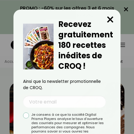
×
PROMO : -60% sur les offres 3 et 6 mois
×
avec le code CROQ60
Recevez
VOIR LA PROMO
gratuitement
180 recettes
inédites de
Accueil
Actus
Recettes
Bûche De Noël Au Chocolat
CROQ !
Ainsi que la newsletter promotionnelle
de CROQ.
Je consens à ce que la société Digital
Prisma Players analyse le taux d'ouverture
des courriels pour mesurer et optimiser les
performances des campagnes. Nous
pourrons savoir si vous ouvrez les