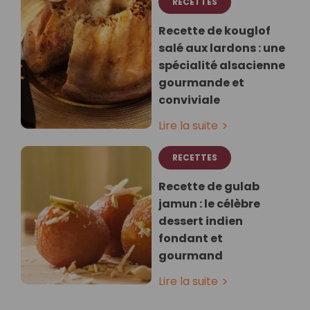
RECETTES
Recette de kouglof
salé aux lardons : une
spécialité alsacienne
gourmande et
conviviale
Lire la suite
RECETTES
Recette de gulab
jamun : le célèbre
dessert indien
fondant et
gourmand
Lire la suite