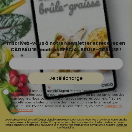
Inscrivez-vous à notre Newsletter et recevez en
CADEAU 15 recettes SPÉCIAL BRÛLE-GRAISSE !
Je télécharge
Je consens à ce que la société Digital Prisma Players analyse le taux
d'ouverture des courriels pour mesurer et optimiser les performances des
campagnes. Nous pourrons savoir si vous ouvrez les courriels, l'heure à
laquelle vous le faites ainsi que des informations sur le terminal que
vous utilisez. Pour en savoir plus sur ces traceurs, voir notre
politique de
confidentialité
.
Votre adresse email sera utilisée par Digital Prisma Playerspour vous envoyer votre newsletter contenant des
offres commerciales personnalisées. Vous pourrez vous désinscrire en utilisant le lien de désabonnement
intégré dans la newsletter. Pour en savoir plus et exercer vos droits, prenez connaissance de notre
Charte de
Confidentialité.