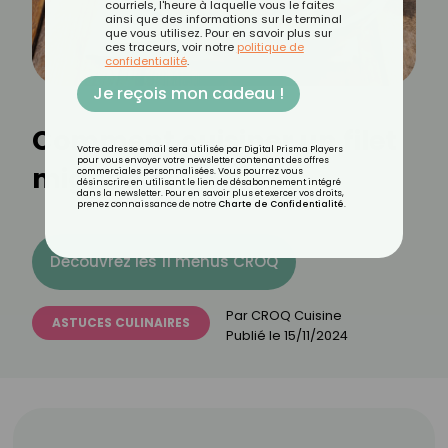
courriels, l'heure à laquelle vous le faites
ainsi que des informations sur le terminal
que vous utilisez. Pour en savoir plus sur
ces traceurs, voir notre
politique de
confidentialité
.
Je reçois mon cadeau !
Comment cuisiner un filet
Votre adresse email sera utilisée par Digital Prisma Players
pour vous envoyer votre newsletter contenant des offres
mignon ?
commerciales personnalisées. Vous pourrez vous
désinscrire en utilisant le lien de désabonnement intégré
dans la newsletter. Pour en savoir plus et exercer vos droits,
prenez connaissance de notre
Charte de Confidentialité
.
Découvrez les 11 menus CROQ
Par
CROQ Cuisine
ASTUCES CULINAIRES
Publié le
15/11/2024