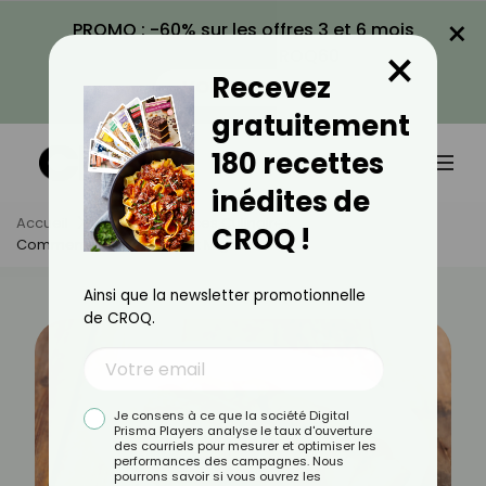
×
PROMO : -60% sur les offres 3 et 6 mois
×
avec le code CROQ60
Recevez
VOIR LA PROMO
gratuitement
180 recettes
inédites de
Accueil
Actus
Astuces Culinaires
CROQ !
Comment Cuisiner Un Filet Mignon ?
Ainsi que la newsletter promotionnelle
de CROQ.
Je consens à ce que la société Digital
Prisma Players analyse le taux d'ouverture
des courriels pour mesurer et optimiser les
performances des campagnes. Nous
pourrons savoir si vous ouvrez les