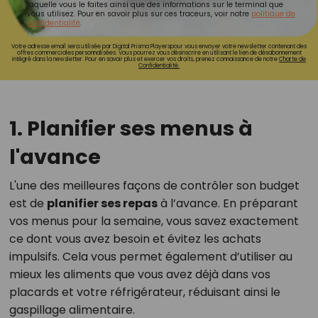
laquelle vous le faites ainsi que des informations sur le terminal que
vous utilisez. Pour en savoir plus sur ces traceurs, voir notre
politique de
confidentialité
.
Votre adresse email sera utilisée par Digital Prisma Playerspour vous envoyer votre newsletter contenant des
offres commerciales personnalisées. Vous pourrez vous désinscrire en utilisant le lien de désabonnement
intégré dans la newsletter. Pour en savoir plus et exercer vos droits, prenez connaissance de notre
Charte de
Confidentialité.
1. Planifier ses menus à
l'avance
L'une des meilleures façons de contrôler son budget
est de
planifier ses repas
à l’avance. En préparant
vos menus pour la semaine, vous savez exactement
ce dont vous avez besoin et évitez les achats
impulsifs. Cela vous permet également d’utiliser au
mieux les aliments que vous avez déjà dans vos
placards et votre réfrigérateur, réduisant ainsi le
gaspillage alimentaire.