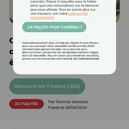
courriels, l'heure à laquelle vous le faites
ainsi que des informations sur le terminal
que vous utilisez. Pour en savoir plus sur
ces traceurs, voir notre
politique de
confidentialité
.
Je reçois mon cadeau !
Courses en drive : nos
Votre adresse email sera utilisée par Digital Prisma Players
pour vous envoyer votre newsletter contenant des offres
conseils pour faire des
commerciales personnalisées. Vous pourrez vous
désinscrire en utilisant le lien de désabonnement intégré
dans la newsletter. Pour en savoir plus et exercer vos droits,
économies
prenez connaissance de notre
Charte de Confidentialité
.
Découvrez les 11 menus CROQ
Par
Thomas Sanchez
ACTUALITÉS
Publié le
26/09/2024