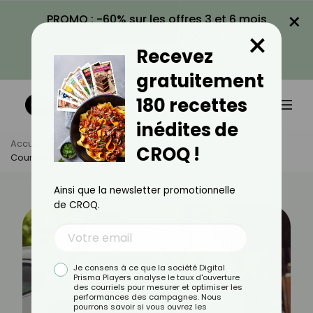
×
PROMO : -60% sur les offres 3 et 6 mois
×
avec le code CROQ60
Recevez
VOIR LA PROMO
gratuitement
180 recettes
inédites de
Accueil
Actus
Actualités
CROQ !
Courses En Drive : Nos Conseils Pour Faire Des Économies
Ainsi que la newsletter promotionnelle
de CROQ.
Je consens à ce que la société Digital
Prisma Players analyse le taux d'ouverture
des courriels pour mesurer et optimiser les
performances des campagnes. Nous
pourrons savoir si vous ouvrez les