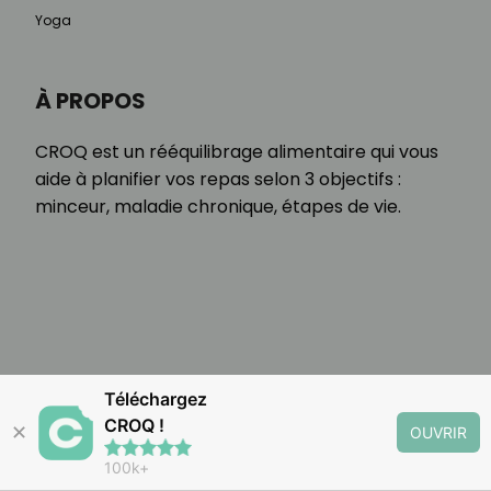
Yoga
À PROPOS
CROQ est un rééquilibrage alimentaire qui vous
aide à planifier vos repas selon 3 objectifs :
minceur, maladie chronique, étapes de vie.
Téléchargez
CROQ !
✕
OUVRIR
100k+