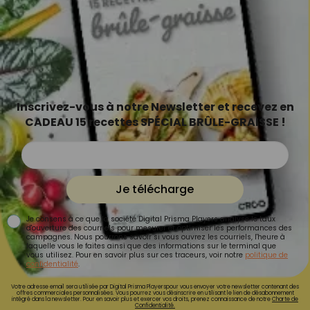
Inscrivez-vous à notre Newsletter et recevez en
CADEAU 15 recettes SPÉCIAL BRÛLE-GRAISSE !
Je télécharge
Je consens à ce que la société Digital Prisma Players analyse le taux
d'ouverture des courriels pour mesurer et optimiser les performances des
campagnes. Nous pourrons savoir si vous ouvrez les courriels, l'heure à
laquelle vous le faites ainsi que des informations sur le terminal que
vous utilisez. Pour en savoir plus sur ces traceurs, voir notre
politique de
confidentialité
.
Votre adresse email sera utilisée par Digital Prisma Playerspour vous envoyer votre newsletter contenant des
offres commerciales personnalisées. Vous pourrez vous désinscrire en utilisant le lien de désabonnement
intégré dans la newsletter. Pour en savoir plus et exercer vos droits, prenez connaissance de notre
Charte de
Confidentialité.