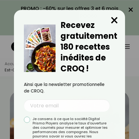
×
PROMO : -60% sur les offres 3 et 6 mois
×
avec le code CROQ60
Recevez
VOIR LA PROMO
gratuitement
180 recettes
inédites de
Accueil
Actus
Santé
CROQ !
Est-Ce Que Les Steaks Végétaux Sont Bons Pour La Santé ?
Ainsi que la newsletter promotionnelle
de CROQ.
Je consens à ce que la société Digital
Prisma Players analyse le taux d'ouverture
des courriels pour mesurer et optimiser les
performances des campagnes. Nous
pourrons savoir si vous ouvrez les