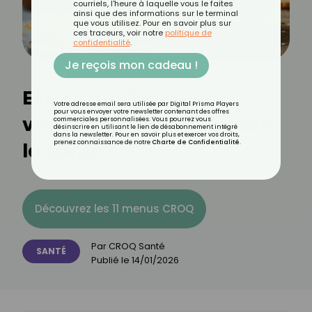
courriels, l'heure à laquelle vous le faites
ainsi que des informations sur le terminal
que vous utilisez. Pour en savoir plus sur
ces traceurs, voir notre
politique de
confidentialité
.
Je reçois mon cadeau !
Est-ce que les steaks
Votre adresse email sera utilisée par Digital Prisma Players
pour vous envoyer votre newsletter contenant des offres
végétaux sont bons pour
commerciales personnalisées. Vous pourrez vous
désinscrire en utilisant le lien de désabonnement intégré
dans la newsletter. Pour en savoir plus et exercer vos droits,
la santé ?
prenez connaissance de notre
Charte de Confidentialité
.
Découvrez les 11 menus CROQ
Par
CROQ Santé
SANTÉ
Publié le
14/01/2026