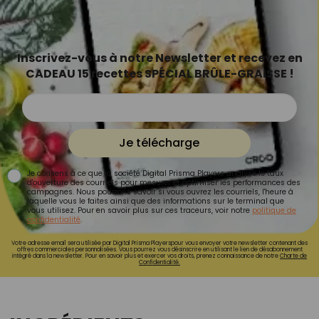
Inscrivez-vous à notre Newsletter et recevez en
CADEAU 15 recettes SPÉCIAL BRÛLE-GRAISSE !
Je télécharge
Je consens à ce que la société Digital Prisma Players analyse le taux
d'ouverture des courriels pour mesurer et optimiser les performances des
campagnes. Nous pourrons savoir si vous ouvrez les courriels, l'heure à
laquelle vous le faites ainsi que des informations sur le terminal que
vous utilisez. Pour en savoir plus sur ces traceurs, voir notre
politique de
confidentialité
.
Votre adresse email sera utilisée par Digital Prisma Playerspour vous envoyer votre newsletter contenant des
offres commerciales personnalisées. Vous pourrez vous désinscrire en utilisant le lien de désabonnement
intégré dans la newsletter. Pour en savoir plus et exercer vos droits, prenez connaissance de notre
Charte de
Confidentialité.