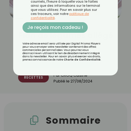
courriels, l'heure à laquelle vous le faites
ainsi que des informations sur le terminal
que vous utilisez. Pour en savoir plus sur
ces traceurs, voir notre
politique de
confidentialité
.
Je reçois mon cadeau !
Flan de légumes allégé
Votre adresse email sera utilisée par Digital Prisma Players
pour vous envoyer votre newsletter contenant des offres
commerciales personnalisées. Vous pourrez vous
désinscrire en utilisant le lien de désabonnement intégré
dans la newsletter. Pour en savoir plus et exercer vos droits,
Découvrez les 11 menus CROQ
prenez connaissance de notre
Charte de Confidentialité
.
Par
CROQ Cuisine
RECETTES
Publié le
27/08/2024
Sommaire