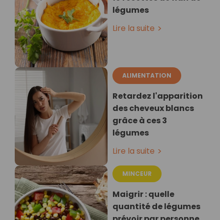
légumes
Lire la suite
ALIMENTATION
Retardez l'apparition
des cheveux blancs
grâce à ces 3
légumes
Lire la suite
MINCEUR
Maigrir : quelle
quantité de légumes
prévoir par personne