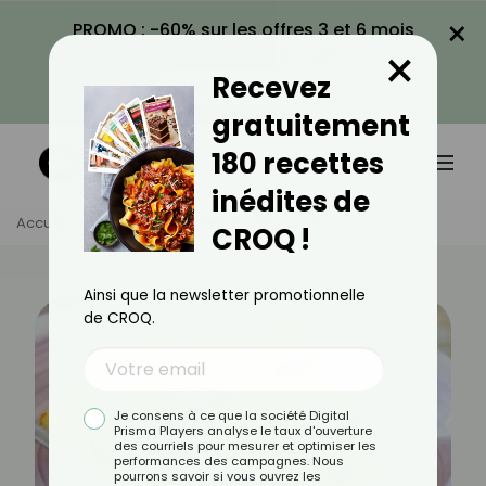
×
PROMO : -60% sur les offres 3 et 6 mois
×
avec le code CROQ60
Recevez
VOIR LA PROMO
gratuitement
180 recettes
inédites de
Accueil
Actus
Recettes
Flan De Légumes Allégé
CROQ !
Ainsi que la newsletter promotionnelle
de CROQ.
Je consens à ce que la société Digital
Prisma Players analyse le taux d'ouverture
des courriels pour mesurer et optimiser les
performances des campagnes. Nous
pourrons savoir si vous ouvrez les