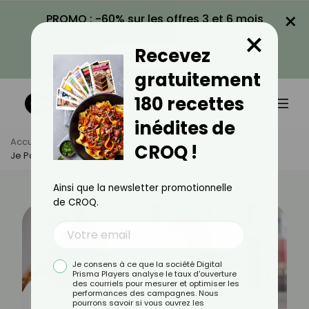
×
PROMO : -60% sur les offres 3 et 6 mois
×
avec le code CROQ60
Recevez
VOIR LA PROMO
gratuitement
180 recettes
inédites de
Accueil
Actus
Psychologie
CROQ !
Je Parle Fort : Qu’est Ce Que Cela Dit De Moi ?
Ainsi que la newsletter promotionnelle
de CROQ.
Je consens à ce que la société Digital
Prisma Players analyse le taux d'ouverture
des courriels pour mesurer et optimiser les
performances des campagnes. Nous
pourrons savoir si vous ouvrez les