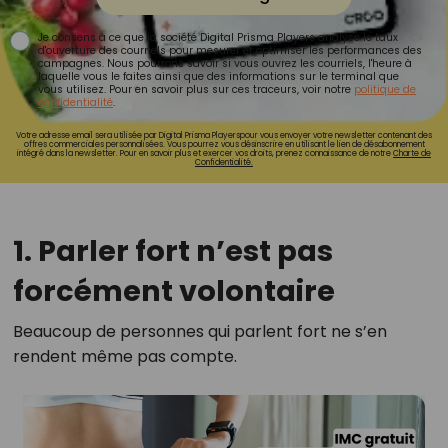
Je consens à ce que la société Digital Prisma Players analyse le taux
d'ouverture des courriels pour mesurer et optimiser les performances des
campagnes. Nous pourrons savoir si vous ouvrez les courriels, l'heure à
laquelle vous le faites ainsi que des informations sur le terminal que
vous utilisez. Pour en savoir plus sur ces traceurs, voir notre
politique de
confidentialité
.
Votre adresse email sera utilisée par Digital Prisma Playerspour vous envoyer votre newsletter contenant des
offres commerciales personnalisées. Vous pourrez vous désinscrire en utilisant le lien de désabonnement
intégré dans la newsletter. Pour en savoir plus et exercer vos droits, prenez connaissance de notre
Charte de
Confidentialité.
1. Parler fort n’est pas
forcément volontaire
Beaucoup de personnes qui parlent fort ne s’en
rendent même pas compte.