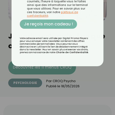
courriels, l'heure à laquelle vous le faites
ainsi que des informations sur le terminal
que vous utilisez. Pour en savoir plus sur
ces traceurs, voir notre
politique de
confidentialité
.
Je reçois mon cadeau !
Je parle fort : qu’est ce que
Votre adresse email sera utilisée par Digital Prisma Players
pour vous envoyer votre newsletter contenant des offres
cela dit de moi ?
commerciales personnalisées. Vous pourrez vous
désinscrire en utilisant le lien de désabonnement intégré
dans la newsletter. Pour en savoir plus et exercer vos droits,
prenez connaissance de notre
Charte de Confidentialité
.
Découvrez les 11 menus CROQ
Par
CROQ Psycho
PSYCHOLOGIE
Publié le
18/05/2026