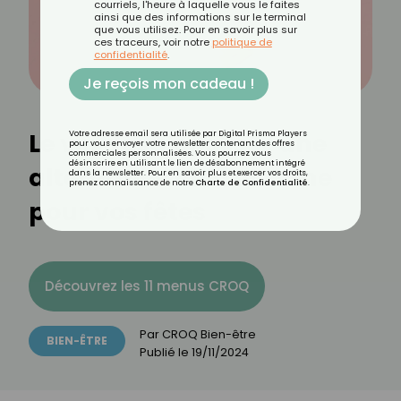
courriels, l'heure à laquelle vous le faites
ainsi que des informations sur le terminal
que vous utilisez. Pour en savoir plus sur
ces traceurs, voir notre
politique de
confidentialité
.
Je reçois mon cadeau !
Le vin désalcoolisé : une
Votre adresse email sera utilisée par Digital Prisma Players
pour vous envoyer votre newsletter contenant des offres
commerciales personnalisées. Vous pourrez vous
désinscrire en utilisant le lien de désabonnement intégré
alternative chic et saine
dans la newsletter. Pour en savoir plus et exercer vos droits,
prenez connaissance de notre
Charte de Confidentialité
.
pour vos fêtes
Découvrez les 11 menus CROQ
Par
CROQ Bien-être
BIEN-ÊTRE
Publié le
19/11/2024