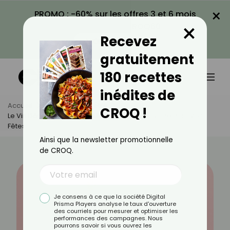
×
PROMO : -60% sur les offres 3 et 6 mois
×
avec le code CROQ60
Recevez
VOIR LA PROMO
gratuitement
180 recettes
inédites de
Accueil
Actus
Bien-Être
CROQ !
Le Vin Désalcoolisé : Une Alternative Chic Et Saine Pour Vos
Fêtes
Ainsi que la newsletter promotionnelle
de CROQ.
Je consens à ce que la société Digital
Prisma Players analyse le taux d'ouverture
des courriels pour mesurer et optimiser les
performances des campagnes. Nous
pourrons savoir si vous ouvrez les