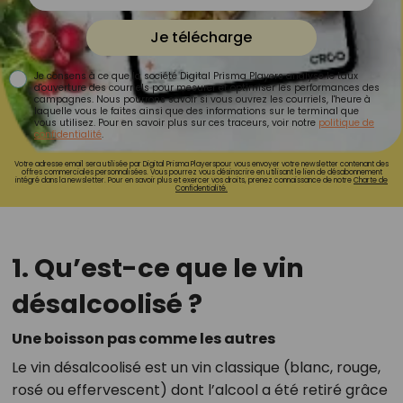
Je télécharge
Je consens à ce que la société Digital Prisma Players analyse le taux
d'ouverture des courriels pour mesurer et optimiser les performances des
campagnes. Nous pourrons savoir si vous ouvrez les courriels, l'heure à
laquelle vous le faites ainsi que des informations sur le terminal que
vous utilisez. Pour en savoir plus sur ces traceurs, voir notre
politique de
confidentialité
.
Votre adresse email sera utilisée par Digital Prisma Playerspour vous envoyer votre newsletter contenant des
offres commerciales personnalisées. Vous pourrez vous désinscrire en utilisant le lien de désabonnement
intégré dans la newsletter. Pour en savoir plus et exercer vos droits, prenez connaissance de notre
Charte de
Confidentialité.
1. Qu’est-ce que le vin
désalcoolisé ?
Une boisson pas comme les autres
Le vin désalcoolisé est un vin classique (blanc, rouge,
rosé ou effervescent) dont l’alcool a été retiré grâce