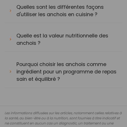
Quelles sont les différentes façons
d'utiliser les anchois en cuisine ?
Quelle est la valeur nutritionnelle des
anchois ?
Pourquoi choisir les anchois comme
ingrédient pour un programme de repas
sain et équilibré ?
Les informations diffusées sur les articles, notamment celles relatives à
la santé, au bien-être ou à la nutrition, sont fournies à titre indicatif et
ne constituent en aucun cas un diagnostic, un traitement ou une