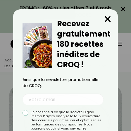
×
PROMO : -60% sur les offres 3 et 6 mois
×
avec le code CROQ60
Recevez
VOIR LA PROMO
gratuitement
180 recettes
inédites de
Accueil
Actus
Alimentation
CROQ !
Les Anchois : Bienfaits, Calories Et Utilisation En Cuisine
Ainsi que la newsletter promotionnelle
de CROQ.
Je consens à ce que la société Digital
Prisma Players analyse le taux d'ouverture
des courriels pour mesurer et optimiser les
performances des campagnes. Nous
pourrons savoir si vous ouvrez les