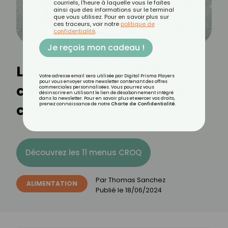
courriels, l'heure à laquelle vous le faites
ainsi que des informations sur le terminal
que vous utilisez. Pour en savoir plus sur
ces traceurs, voir notre
politique de
confidentialité
.
Je reçois mon cadeau !
Les anchois : bienfaits,
Votre adresse email sera utilisée par Digital Prisma Players
pour vous envoyer votre newsletter contenant des offres
calories et utilisation en
commerciales personnalisées. Vous pourrez vous
désinscrire en utilisant le lien de désabonnement intégré
dans la newsletter. Pour en savoir plus et exercer vos droits,
cuisine
prenez connaissance de notre
Charte de Confidentialité
.
Découvrez les 11 menus CROQ
Par
Thomas Sanchez
ALIMENTATION
Publié le
18/06/2024