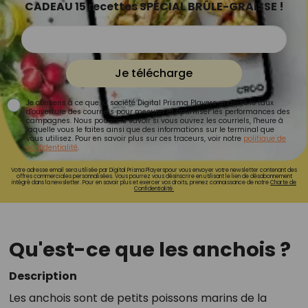
CADEAU 15 recettes SPÉCIAL BRÛLE-GRAISSE !
Je télécharge
Je consens à ce que la société Digital Prisma Players analyse le taux
d'ouverture des courriels pour mesurer et optimiser les performances des
campagnes. Nous pourrons savoir si vous ouvrez les courriels, l'heure à
laquelle vous le faites ainsi que des informations sur le terminal que
vous utilisez. Pour en savoir plus sur ces traceurs, voir notre
politique de
confidentialité
.
Votre adresse email sera utilisée par Digital Prisma Playerspour vous envoyer votre newsletter contenant des
offres commerciales personnalisées. Vous pourrez vous désinscrire en utilisant le lien de désabonnement
intégré dans la newsletter. Pour en savoir plus et exercer vos droits, prenez connaissance de notre
Charte de
Confidentialité.
Qu'est-ce que les anchois ?
Description
Les anchois sont de petits poissons marins de la