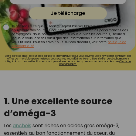
Je télécharge
Je consens à ce que la société Digital Prisma Players analyse le taux
d'ouverture des courriels pour mesurer et optimiser les performances des
campagnes. Nous pourrons savoir si vous ouvrez les courriels, l'heure à
laquelle vous le faites ainsi que des informations sur le terminal que
vous utilisez. Pour en savoir plus sur ces traceurs, voir notre
politique de
confidentialité
.
Votre adresse email sera utilisée par Digital Prisma Playerspour vous envoyer votre newsletter contenant des
offres commerciales personnalisées. Vous pourrez vous désinscrire en utilisant le lien de désabonnement
intégré dans la newsletter. Pour en savoir plus et exercer vos droits, prenez connaissance de notre
Charte de
Confidentialité.
1. Une excellente source
d’oméga-3
Les
anchois
sont riches en acides gras oméga-3,
essentiels au bon fonctionnement du cœur, du