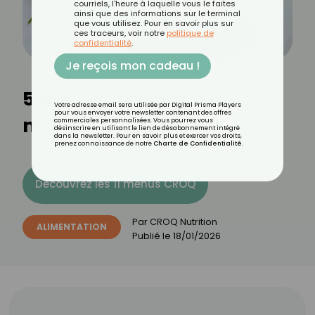
courriels, l'heure à laquelle vous le faites
ainsi que des informations sur le terminal
que vous utilisez. Pour en savoir plus sur
ces traceurs, voir notre
politique de
confidentialité
.
Je reçois mon cadeau !
5 bonnes raisons de
Votre adresse email sera utilisée par Digital Prisma Players
pour vous envoyer votre newsletter contenant des offres
manger des anchois
commerciales personnalisées. Vous pourrez vous
désinscrire en utilisant le lien de désabonnement intégré
dans la newsletter. Pour en savoir plus et exercer vos droits,
prenez connaissance de notre
Charte de Confidentialité
.
Découvrez les 11 menus CROQ
Par
CROQ Nutrition
ALIMENTATION
Publié le
18/01/2026