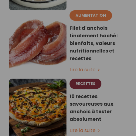
ALIMENTATION
Filet d'anchois
finalement haché :
bienfaits, valeurs
nutritionnelles et
recettes
Lire la suite
RECETTES
10 recettes
savoureuses aux
anchois à tester
absolument
Lire la suite