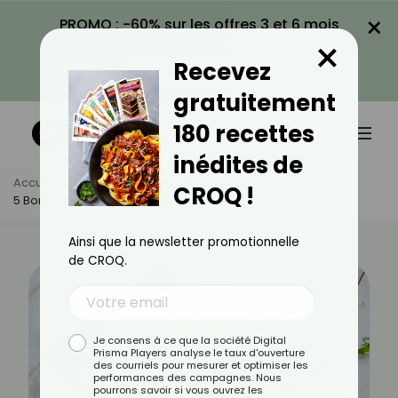
×
PROMO : -60% sur les offres 3 et 6 mois
×
avec le code CROQ60
Recevez
VOIR LA PROMO
gratuitement
180 recettes
inédites de
Accueil
Actus
Alimentation
CROQ !
5 Bonnes Raisons De Manger Des Anchois
Ainsi que la newsletter promotionnelle
de CROQ.
Je consens à ce que la société Digital
Prisma Players analyse le taux d'ouverture
des courriels pour mesurer et optimiser les
performances des campagnes. Nous
pourrons savoir si vous ouvrez les