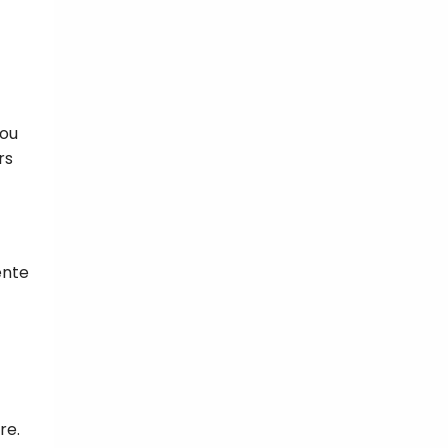
 ou
rs
ente
re.