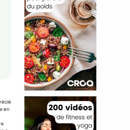
récié
he en
re