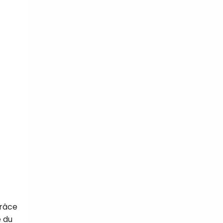
grâce
e du