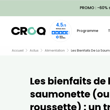
PROMO : -60% s
Programme
T
Accueil
Actus
Alimentation
Les Bienfaits De La Saum
Les bienfaits de 
saumonette (ou
roussette) : un t