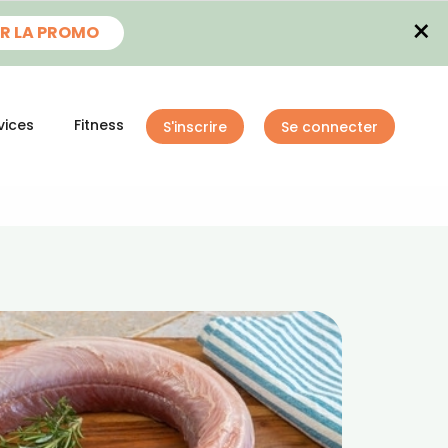
×
R LA PROMO
vices
Fitness
S'inscrire
Se connecter