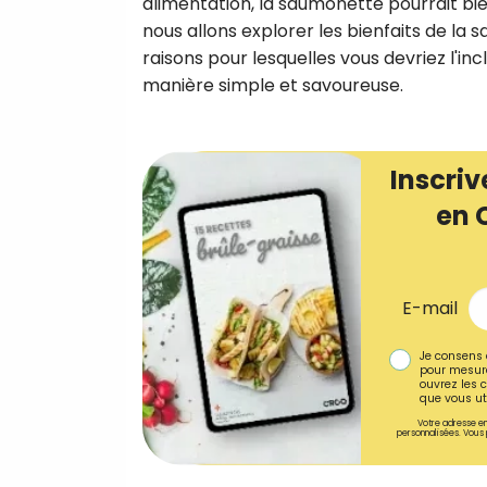
alimentation, la saumonette pourrait bie
nous allons explorer les bienfaits de la s
raisons pour lesquelles vous devriez l'inc
manière simple et savoureuse.
Inscriv
en 
E-mail
Je consens 
pour mesure
ouvrez les c
que vous uti
Votre adresse em
personnalisées. Vous 