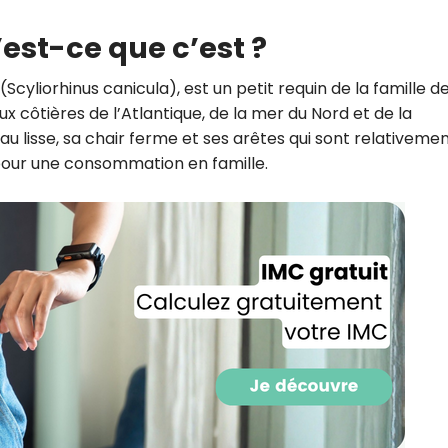
CROQ.
’est-ce que c’est ?
cyliorhinus canicula), est un petit requin de la famille d
Je consens à ce que la société Digi
ux côtières de l’Atlantique, de la mer du Nord et de la
Prisma Players analyse le taux d'ou
au lisse, sa chair ferme et ses arêtes qui sont relativeme
des courriels pour mesurer et optim
e pour une consommation en famille.
performances des campagnes. No
pourrons savoir si vous ouvrez les co
l'heure à laquelle vous le faites ains
des informations sur le terminal qu
utilisez. Pour en savoir plus sur ces 
voir notre
politique de confidentialit
Je reçois mon cadeau !
Votre adresse email sera utilisée par Digital Prisma Playe
envoyer votre newsletter contenant des offres commercial
personnalisées. Vous pourrez vous désinscrire en utilisan
désabonnement intégré dans la newsletter. Pour en savoi
exercer vos droits, prenez connaissance de notre
Charte 
Confidentialité
.