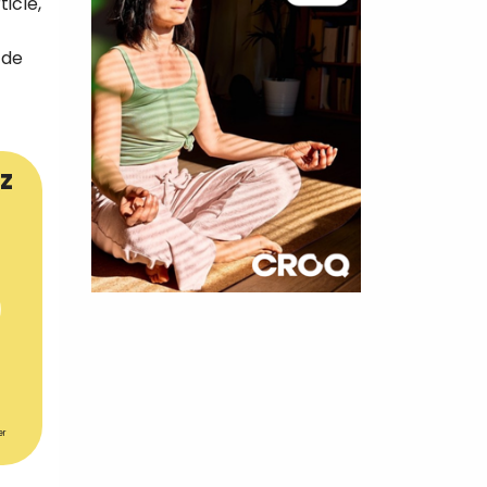
icle,
 de
z
×
t 180
 CROQ
er
nnelle de