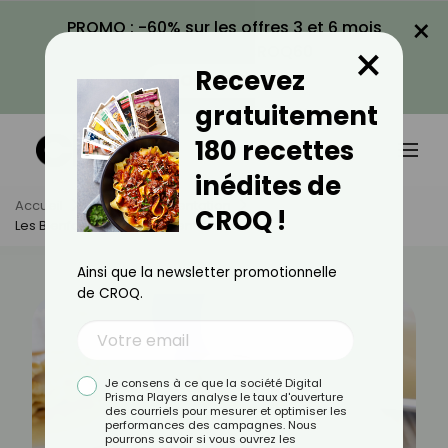
×
PROMO : -60% sur les offres 3 et 6 mois
×
avec le code CROQ60
Recevez
VOIR LA PROMO
gratuitement
180 recettes
inédites de
Accueil
Actus
Alimentation
CROQ !
Les Bienfaits Du Lait Concentré
Ainsi que la newsletter promotionnelle
de CROQ.
Je consens à ce que la société Digital
Prisma Players analyse le taux d'ouverture
des courriels pour mesurer et optimiser les
performances des campagnes. Nous
pourrons savoir si vous ouvrez les