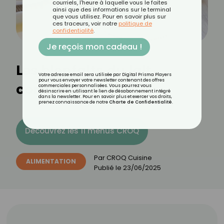
courriels, l'heure à laquelle vous le faites
ainsi que des informations sur le terminal
que vous utilisez. Pour en savoir plus sur
ces traceurs, voir notre
politique de
confidentialité
.
Je reçois mon cadeau !
Les bienfaits du lait
Votre adresse email sera utilisée par Digital Prisma Players
pour vous envoyer votre newsletter contenant des offres
concentré
commerciales personnalisées. Vous pourrez vous
désinscrire en utilisant le lien de désabonnement intégré
dans la newsletter. Pour en savoir plus et exercer vos droits,
prenez connaissance de notre
Charte de Confidentialité
.
Découvrez les 11 menus CROQ
Par
CROQ Cuisine
ALIMENTATION
Publié le
23/06/2025