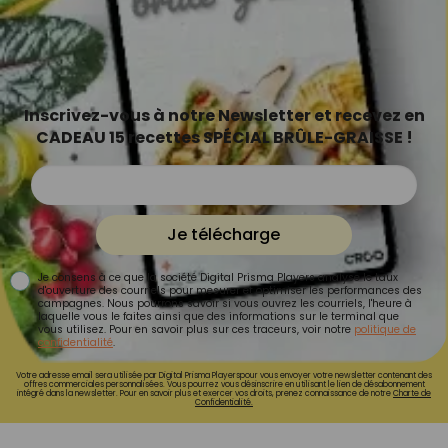
Inscrivez-vous à notre Newsletter et recevez en
CADEAU 15 recettes SPÉCIAL BRÛLE-GRAISSE !
Je télécharge
Je consens à ce que la société Digital Prisma Players analyse le taux
d'ouverture des courriels pour mesurer et optimiser les performances des
campagnes. Nous pourrons savoir si vous ouvrez les courriels, l'heure à
laquelle vous le faites ainsi que des informations sur le terminal que
vous utilisez. Pour en savoir plus sur ces traceurs, voir notre
politique de
confidentialité
.
Votre adresse email sera utilisée par Digital Prisma Playerspour vous envoyer votre newsletter contenant des
offres commerciales personnalisées. Vous pourrez vous désinscrire en utilisant le lien de désabonnement
intégré dans la newsletter. Pour en savoir plus et exercer vos droits, prenez connaissance de notre
Charte de
Confidentialité.