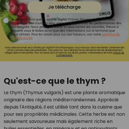
Je télécharge
Je consens à ce que la société Digital Prisma Players analyse le taux
d'ouverture des courriels pour mesurer et optimiser les performances des
campagnes. Nous pourrons savoir si vous ouvrez les courriels, l'heure à
laquelle vous le faites ainsi que des informations sur le terminal que
vous utilisez. Pour en savoir plus sur ces traceurs, voir notre
politique de
confidentialité
.
Votre adresse email sera utilisée par Digital Prisma Playerspour vous envoyer votre newsletter contenant des
offres commerciales personnalisées. Vous pourrez vous désinscrire en utilisant le lien de désabonnement
intégré dans la newsletter. Pour en savoir plus et exercer vos droits, prenez connaissance de notre
Charte de
Confidentialité.
Qu'est-ce que le thym ?
Le thym (Thymus vulgaris) est une plante aromatique
originaire des régions méditerranéennes. Apprécié
depuis l'Antiquité, il est utilisé tant dans la cuisine que
pour ses propriétés médicinales. Cette herbe est non
seulement savoureuse mais également riche en
huiles essentielles, en minéraux et en antioxydants,