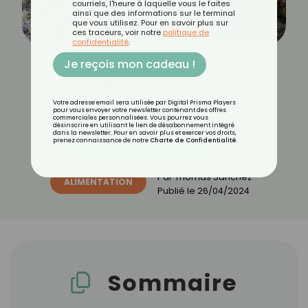
courriels, l'heure à laquelle vous le faites
ainsi que des informations sur le terminal
que vous utilisez. Pour en savoir plus sur
ces traceurs, voir notre
politique de
confidentialité
.
Je reçois mon cadeau !
Les bienfaits du thym
Votre adresse email sera utilisée par Digital Prisma Players
pour vous envoyer votre newsletter contenant des offres
commerciales personnalisées. Vous pourrez vous
désinscrire en utilisant le lien de désabonnement intégré
dans la newsletter. Pour en savoir plus et exercer vos droits,
Découvrez les 11 menus CROQ
prenez connaissance de notre
Charte de Confidentialité
.
Par
Thomas Sanchez
ALIMENTATION
Publié le
26/04/2024
Sommaire