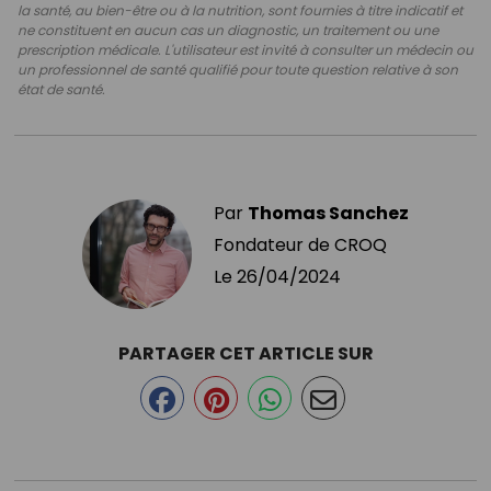
la santé, au bien-être ou à la nutrition, sont fournies à titre indicatif et
ne constituent en aucun cas un diagnostic, un traitement ou une
prescription médicale. L'utilisateur est invité à consulter un médecin ou
un professionnel de santé qualifié pour toute question relative à son
état de santé.
Par
Thomas Sanchez
Fondateur de CROQ
Le
26/04/2024
PARTAGER CET ARTICLE SUR