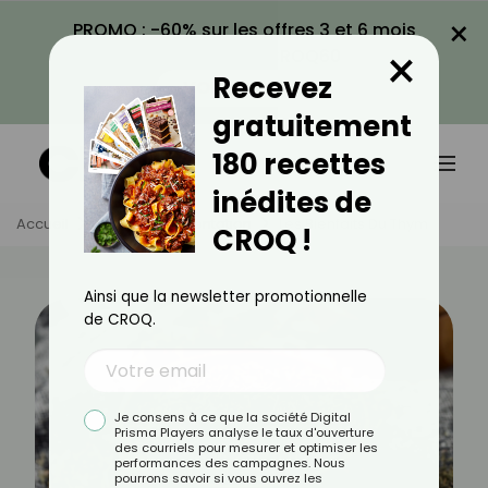
×
PROMO : -60% sur les offres 3 et 6 mois
×
avec le code CROQ60
Recevez
VOIR LA PROMO
gratuitement
180 recettes
inédites de
Accueil
Actus
Alimentation
Les Bienfaits Du Thym
CROQ !
Ainsi que la newsletter promotionnelle
de CROQ.
Je consens à ce que la société Digital
Prisma Players analyse le taux d'ouverture
des courriels pour mesurer et optimiser les
performances des campagnes. Nous
pourrons savoir si vous ouvrez les