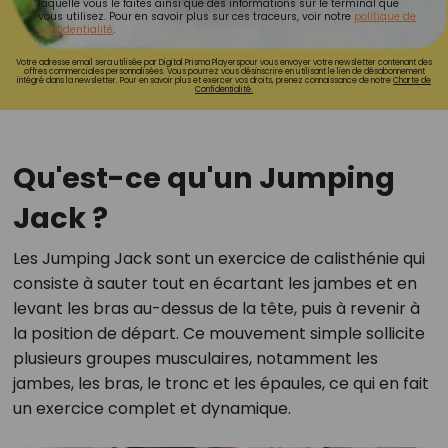
laquelle vous le faites ainsi que des informations sur le terminal que
vous utilisez. Pour en savoir plus sur ces traceurs, voir notre
politique de
confidentialité
.
Votre adresse email sera utilisée par Digital Prisma Playerspour vous envoyer votre newsletter contenant des
offres commerciales personnalisées. Vous pourrez vous désinscrire en utilisant le lien de désabonnement
intégré dans la newsletter. Pour en savoir plus et exercer vos droits, prenez connaissance de notre
Charte de
Confidentialité.
Qu'est-ce qu'un Jumping
Jack ?
Les Jumping Jack sont un exercice de calisthénie qui
consiste à sauter tout en écartant les jambes et en
levant les bras au-dessus de la tête, puis à revenir à
la position de départ. Ce mouvement simple sollicite
plusieurs groupes musculaires, notamment les
jambes, les bras, le tronc et les épaules, ce qui en fait
un exercice complet et dynamique.