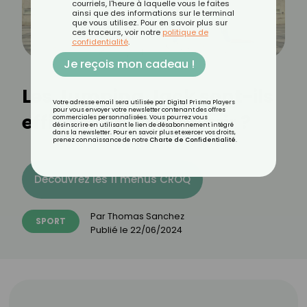
courriels, l'heure à laquelle vous le faites
ainsi que des informations sur le terminal
que vous utilisez. Pour en savoir plus sur
ces traceurs, voir notre
politique de
confidentialité
.
Je reçois mon cadeau !
Les Jumping Jack sont-ils
Votre adresse email sera utilisée par Digital Prisma Players
pour vous envoyer votre newsletter contenant des offres
efficaces pour maigrir ?
commerciales personnalisées. Vous pourrez vous
désinscrire en utilisant le lien de désabonnement intégré
dans la newsletter. Pour en savoir plus et exercer vos droits,
prenez connaissance de notre
Charte de Confidentialité
.
Découvrez les 11 menus CROQ
Par
Thomas Sanchez
SPORT
Publié le
22/06/2024