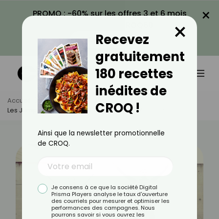
×
PROMO : -60% sur les offres 3 et 6 mois
×
avec le code CROQ60
Recevez
VOIR LA PROMO
gratuitement
180 recettes
inédites de
Accueil
Actus
Sport
CROQ !
Les Jumping Jack Sont-Ils Efficaces Pour Maigrir ?
Ainsi que la newsletter promotionnelle
de CROQ.
Je consens à ce que la société Digital
Prisma Players analyse le taux d'ouverture
des courriels pour mesurer et optimiser les
performances des campagnes. Nous
pourrons savoir si vous ouvrez les