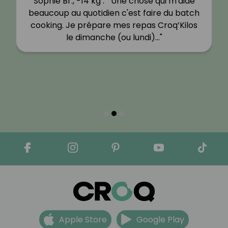
Sophie Br., -14 kg : " Une chose qui m'aide
beaucoup au quotidien c'est faire du batch
cooking. Je prépare mes repas Croq’Kilos
le dimanche (ou lundi)…"
Apple Store
Google Play