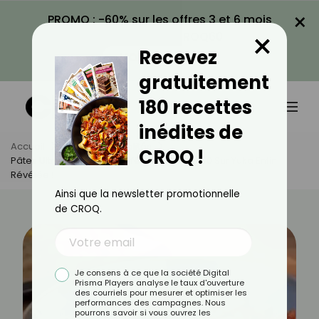
×
PROMO : -60% sur les offres 3 et 6 mois
×
avec le code CROQ60
Recevez
VOIR LA PROMO
gratuitement
180 recettes
inédites de
Accueil
Actus
Actualités
CROQ !
Pâtes Ultra Légères : La Référence Notée 90 Sur Yuka Enfin
Révélée !
Ainsi que la newsletter promotionnelle
de CROQ.
Je consens à ce que la société Digital
Prisma Players analyse le taux d'ouverture
des courriels pour mesurer et optimiser les
performances des campagnes. Nous
pourrons savoir si vous ouvrez les