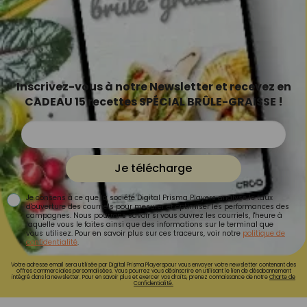
Inscrivez-vous à notre Newsletter et recevez en
CADEAU 15 recettes SPÉCIAL BRÛLE-GRAISSE !
Je télécharge
Je consens à ce que la société Digital Prisma Players analyse le taux
d'ouverture des courriels pour mesurer et optimiser les performances des
campagnes. Nous pourrons savoir si vous ouvrez les courriels, l'heure à
laquelle vous le faites ainsi que des informations sur le terminal que
vous utilisez. Pour en savoir plus sur ces traceurs, voir notre
politique de
confidentialité
.
Votre adresse email sera utilisée par Digital Prisma Playerspour vous envoyer votre newsletter contenant des
offres commerciales personnalisées. Vous pourrez vous désinscrire en utilisant le lien de désabonnement
intégré dans la newsletter. Pour en savoir plus et exercer vos droits, prenez connaissance de notre
Charte de
Confidentialité.