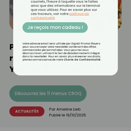
courriels, l'heure à laquelle vous le faites
ainsi que des informations sur le terminal
que vous utilisez. Pour en savoir plus sur
ces traceurs, voir notre
politique de
confidentialité
.
Je reçois mon cadeau !
Pâtes ultra légères : la
Votre adresse email sera utilisée par Digital Prisma Players
pour vous envoyer votre newsletter contenant des offres
commerciales personnalisées. Vous pourrez vous
désinscrire en utilisant le lien de désabonnement intégré
référence notée 90 sur
dans la newsletter. Pour en savoir plus et exercer vos droits,
prenez connaissance de notre
Charte de Confidentialité
.
Yuka enfin révélée !
Découvrez les 11 menus CROQ
Par
Ameline Lieb
ACTUALITÉS
Publié le
19/10/2025