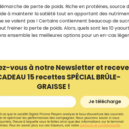
 démarche de perte de poids. Riche en protéines, source 
 aide à maintenir la satiété tout en apportant des nutrime
 ne se valent pas ! Certains contiennent beaucoup de suc
t freiner la perte de poids. Alors, quels sont les 10 yaourt
rons ensemble les meilleures options pour un en-cas léger
ez-vous à notre Newsletter et receve
CADEAU 15 recettes SPÉCIAL BRÛLE-
GRAISSE !
Recevez gratuitemen
Je télécharge
recettes inédites de
!
à ce que la société Digital Prisma Players analyse le taux d'ouverture des courriels
r et optimiser les performances des campagnes. Nous pourrons savoir si vous
ourriels, l'heure à laquelle vous le faites ainsi que des informations sur le terminal
lisez. Pour en savoir plus sur ces traceurs, voir notre
politique de confidentialité
.
Ainsi que la newsletter promotio