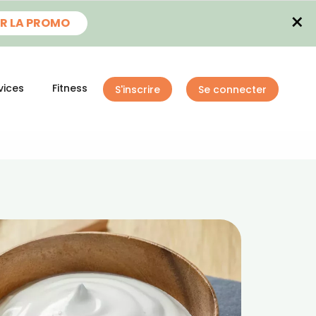
×
R LA PROMO
vices
Fitness
S'inscrire
Se connecter