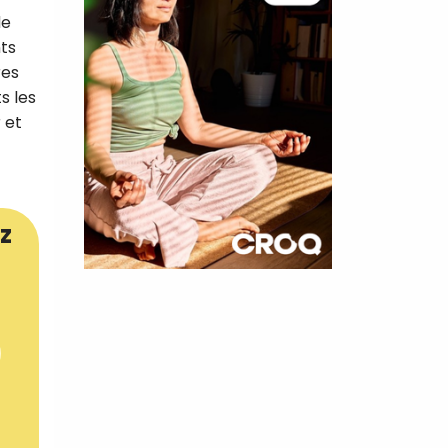
de
nts
res
s les
 et
z
×
t 180
 CROQ
nnelle de