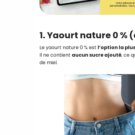
Votre adresse em
personnalisées. Vous 
1. Yaourt nature 0 % 
Le yaourt nature 0 % est
l’option la plu
Il ne contient
aucun sucre ajouté
, ce 
de miel.