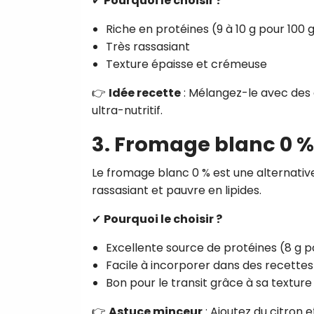
✔
Pourquoi le choisir ?
Riche en protéines (9 à 10 g pour 100 
Très rassasiant
Texture épaisse et crémeuse
👉
Idée recette
: Mélangez-le avec des g
ultra-nutritif.
3. Fromage blanc 0 % 
Le fromage blanc 0 % est une alternative 
rassasiant et pauvre en lipides.
✔
Pourquoi le choisir ?
Excellente source de protéines (8 g p
Facile à incorporer dans des recettes
Bon pour le transit grâce à sa texture 
👉
Astuce minceur
: Ajoutez du citron 