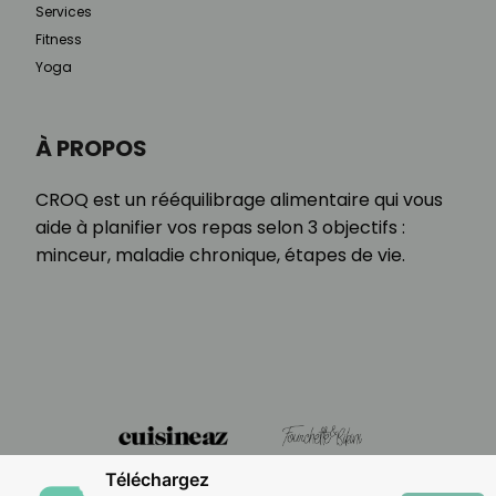
Services
Fitness
Yoga
À PROPOS
CROQ est un rééquilibrage alimentaire qui vous
aide à planifier vos repas selon 3 objectifs :
minceur, maladie chronique, étapes de vie.
Téléchargez