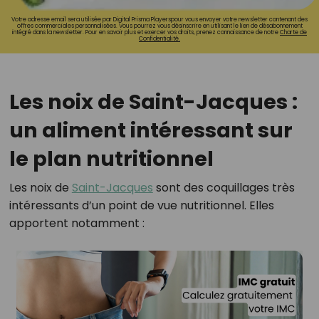
Votre adresse email sera utilisée par Digital Prisma Playerspour vous envoyer votre newsletter contenant des
offres commerciales personnalisées. Vous pourrez vous désinscrire en utilisant le lien de désabonnement
intégré dans la newsletter. Pour en savoir plus et exercer vos droits, prenez connaissance de notre
Charte de
Confidentialité.
Les noix de Saint-Jacques :
un aliment intéressant sur
le plan nutritionnel
Les noix de
Saint-Jacques
sont des coquillages très
intéressants d’un point de vue nutritionnel. Elles
apportent notamment :