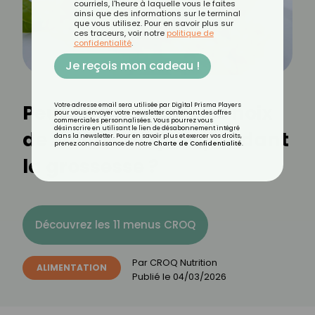
courriels, l'heure à laquelle vous le faites
ainsi que des informations sur le terminal
que vous utilisez. Pour en savoir plus sur
ces traceurs, voir notre
politique de
confidentialité
.
Je reçois mon cadeau !
Peut-on manger des noix
Votre adresse email sera utilisée par Digital Prisma Players
pour vous envoyer votre newsletter contenant des offres
commerciales personnalisées. Vous pourrez vous
désinscrire en utilisant le lien de désabonnement intégré
de Saint-Jacques pendant
dans la newsletter. Pour en savoir plus et exercer vos droits,
prenez connaissance de notre
Charte de Confidentialité
.
la grossesse ?
Découvrez les 11 menus CROQ
Par
CROQ Nutrition
ALIMENTATION
Publié le
04/03/2026