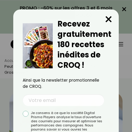
×
PROMO : -60% sur les offres 3 et 6 mois
×
avec le code CROQ60
Recevez
VOIR LA PROMO
gratuitement
180 recettes
inédites de
Accueil
Actus
Alimentation
CROQ !
Peut-On Manger Des Noix De Saint-Jacques Pendant La
Grossesse ?
Ainsi que la newsletter promotionnelle
de CROQ.
Je consens à ce que la société Digital
Prisma Players analyse le taux d'ouverture
des courriels pour mesurer et optimiser les
performances des campagnes. Nous
pourrons savoir si vous ouvrez les