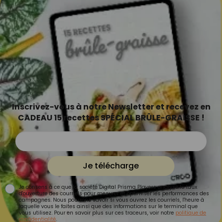
Inscrivez-vous à notre Newsletter et recevez en
CADEAU 15 recettes SPÉCIAL BRÛLE-GRAISSE !
Je télécharge
Je consens à ce que la société Digital Prisma Players analyse le taux
d'ouverture des courriels pour mesurer et optimiser les performances des
campagnes. Nous pourrons savoir si vous ouvrez les courriels, l'heure à
laquelle vous le faites ainsi que des informations sur le terminal que
vous utilisez. Pour en savoir plus sur ces traceurs, voir notre
politique de
confidentialité
.