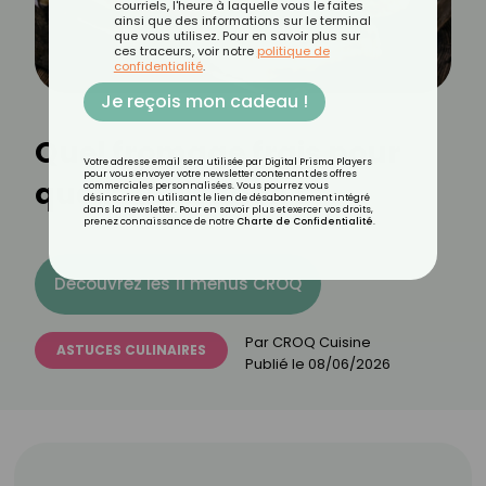
courriels, l'heure à laquelle vous le faites
ainsi que des informations sur le terminal
que vous utilisez. Pour en savoir plus sur
ces traceurs, voir notre
politique de
confidentialité
.
Je reçois mon cadeau !
Quel fromage frais pour
Votre adresse email sera utilisée par Digital Prisma Players
pour vous envoyer votre newsletter contenant des offres
quelle utilisation ?
commerciales personnalisées. Vous pourrez vous
désinscrire en utilisant le lien de désabonnement intégré
dans la newsletter. Pour en savoir plus et exercer vos droits,
prenez connaissance de notre
Charte de Confidentialité
.
Découvrez les 11 menus CROQ
Par
CROQ Cuisine
ASTUCES CULINAIRES
Publié le
08/06/2026