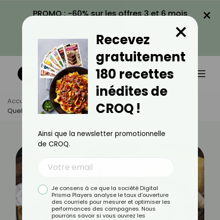
×
PROMO : -60% sur les offres 3 et 6 mois
×
avec le code CROQ60
Recevez
VOIR LA PROMO
gratuitement
180 recettes
inédites de
Accueil
Actus
Astuces Culinaires
CROQ !
Quel Fromage Frais Pour Quelle Utilisation ?
Ainsi que la newsletter promotionnelle
de CROQ.
Je consens à ce que la société Digital
Prisma Players analyse le taux d'ouverture
des courriels pour mesurer et optimiser les
performances des campagnes. Nous
pourrons savoir si vous ouvrez les