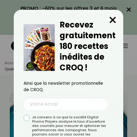
×
PROMO : -60% sur les offres 3 et 6 mois
×
avec le code CROQ60
Recevez
VOIR LA PROMO
gratuitement
180 recettes
inédites de
Accueil
Actus
Astuces Culinaires
CROQ !
Quelle Est La Meilleure Façon De Cuire Du Thon ?
Ainsi que la newsletter promotionnelle
de CROQ.
Je consens à ce que la société Digital
Prisma Players analyse le taux d'ouverture
des courriels pour mesurer et optimiser les
performances des campagnes. Nous
pourrons savoir si vous ouvrez les