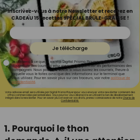
Inscrivez-vous à notre Newsletter et recevez en
CADEAU 15 recettes SPÉCIAL BRÛLE-GRAISSE !
Je télécharge
Je consens à ce que la société Digital Prisma Players analyse le taux
d'ouverture des courriels pour mesurer et optimiser les performances des
campagnes. Nous pourrons savoir si vous ouvrez les courriels, l'heure à
laquelle vous le faites ainsi que des informations sur le terminal que
vous utilisez. Pour en savoir plus sur ces traceurs, voir notre
politique de
confidentialité
.
Votre adresse email sera utilisée par Digital Prisma Playerspour vous envoyer votre newsletter contenant des
offres commerciales personnalisées. Vous pourrez vous désinscrire en utilisant le lien de désabonnement
intégré dans la newsletter. Pour en savoir plus et exercer vos droits, prenez connaissance de notre
Charte de
Confidentialité.
1. Pourquoi le thon