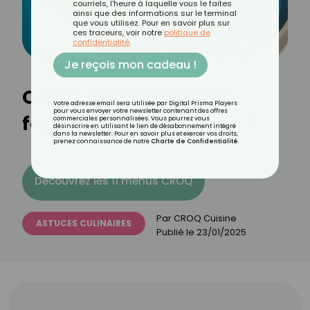
courriels, l'heure à laquelle vous le faites
ainsi que des informations sur le terminal
que vous utilisez. Pour en savoir plus sur
ces traceurs, voir notre
politique de
confidentialité
.
Je reçois mon cadeau !
Quelle est la meilleure
Votre adresse email sera utilisée par Digital Prisma Players
pour vous envoyer votre newsletter contenant des offres
façon de cuire du thon ?
commerciales personnalisées. Vous pourrez vous
désinscrire en utilisant le lien de désabonnement intégré
dans la newsletter. Pour en savoir plus et exercer vos droits,
prenez connaissance de notre
Charte de Confidentialité
.
Découvrez les 11 menus CROQ
Par
CROQ Cuisine
ASTUCES CULINAIRES
Publié le
23/01/2025