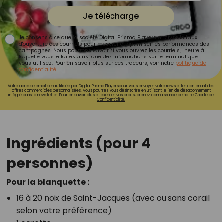
Je télécharge
Je consens à ce que la société Digital Prisma Players analyse le taux
d'ouverture des courriels pour mesurer et optimiser les performances des
campagnes. Nous pourrons savoir si vous ouvrez les courriels, l'heure à
laquelle vous le faites ainsi que des informations sur le terminal que
vous utilisez. Pour en savoir plus sur ces traceurs, voir notre
politique de
confidentialité
.
Votre adresse email sera utilisée par Digital Prisma Playerspour vous envoyer votre newsletter contenant des
offres commerciales personnalisées. Vous pourrez vous désinscrire en utilisant le lien de désabonnement
intégré dans la newsletter. Pour en savoir plus et exercer vos droits, prenez connaissance de notre
Charte de
Confidentialité.
Ingrédients (pour 4
personnes)
Pour la blanquette :
16 à 20 noix de Saint-Jacques (avec ou sans corail
selon votre préférence)