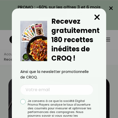
×
PROMO : -60% sur les offres 3 et 6 mois
×
avec le code CROQ60
Recevez
VOIR LA PROMO
gratuitement
180 recettes
inédites de
Accueil
Actus
Recettes
CROQ !
Recette De Blanquette De Saint-Jacques Légère
Ainsi que la newsletter promotionnelle
de CROQ.
Je consens à ce que la société Digital
Prisma Players analyse le taux d'ouverture
des courriels pour mesurer et optimiser les
performances des campagnes. Nous
pourrons savoir si vous ouvrez les