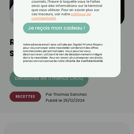
courriels, l'heure à laquelle vous le faites
ainsi que des informations sur le terminal
que vous utilisez. Pour en savoir plus sur
ces traceurs, voir notre
politique de
confidentialité
.
Je reçois mon cadeau !
Recette de Blanquette de
Votre adresse email sera utilisée par Digital Prisma Players
pour vous envoyer votre newsletter contenant des offres
Saint-Jacques légère
commerciales personnalisées. Vous pourrez vous
désinscrire en utilisant le lien de désabonnement intégré
dans la newsletter. Pour en savoir plus et exercer vos droits,
prenez connaissance de notre
Charte de Confidentialité
.
Découvrez les 11 menus CROQ
Par
Thomas Sanchez
RECETTES
Publié le
25/12/2024