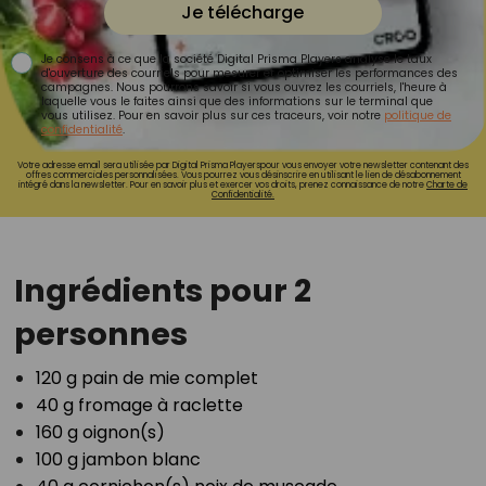
Je télécharge
Je consens à ce que la société Digital Prisma Players analyse le taux
d'ouverture des courriels pour mesurer et optimiser les performances des
campagnes. Nous pourrons savoir si vous ouvrez les courriels, l'heure à
laquelle vous le faites ainsi que des informations sur le terminal que
vous utilisez. Pour en savoir plus sur ces traceurs, voir notre
politique de
confidentialité
.
Votre adresse email sera utilisée par Digital Prisma Playerspour vous envoyer votre newsletter contenant des
offres commerciales personnalisées. Vous pourrez vous désinscrire en utilisant le lien de désabonnement
intégré dans la newsletter. Pour en savoir plus et exercer vos droits, prenez connaissance de notre
Charte de
Confidentialité.
Ingrédients pour 2
personnes
120 g pain de mie complet⁣
40 g fromage à raclette⁣
160 g oignon(s)⁣
100 g jambon blanc⁣