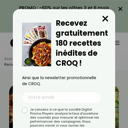
×
PROMO : -60% sur les offres 3 et 6 mois
×
avec le code CROQ60
Recevez
VOIR LA PROMO
gratuitement
180 recettes
inédites de
Accueil
Actus
Recettes
CROQ !
Recette De Croque-Monsieur Savoyard
Ainsi que la newsletter promotionnelle
de CROQ.
Je consens à ce que la société Digital
Prisma Players analyse le taux d'ouverture
des courriels pour mesurer et optimiser les
performances des campagnes. Nous
pourrons savoir si vous ouvrez les