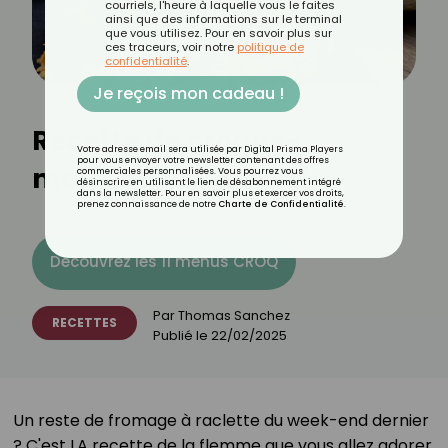
courriels, l'heure à laquelle vous le faites
ainsi que des informations sur le terminal
que vous utilisez. Pour en savoir plus sur
ces traceurs, voir notre
politique de
confidentialité
.
Je reçois mon cadeau !
Recette de croque-
Votre adresse email sera utilisée par Digital Prisma Players
pour vous envoyer votre newsletter contenant des offres
monsieur savoyard
commerciales personnalisées. Vous pourrez vous
désinscrire en utilisant le lien de désabonnement intégré
dans la newsletter. Pour en savoir plus et exercer vos droits,
prenez connaissance de notre
Charte de Confidentialité
.
Découvrez les 11 menus CROQ
Par
Thomas Sanchez
RECETTES
Publié le
22/02/2025
Un reste de fromage à raclette du week-end dernier
? C'est LA recette de la flemme que vous allez adorer.⁣