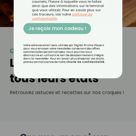
courriels, l'heure à laquelle vous le faites
ainsi que des informations sur le terminal
que vous utilisez. Pour en savoir plus sur
ces traceurs, voir notre
politique de
confidentialité
.
Je reçois mon cadeau !
Votre adresse email sera utilisée par Digital Prisma Players
Croque-monsieur
pour vous envoyer votre newsletter contenant des offres
commerciales personnalisées. Vous pourrez vous
désinscrire en utilisant le lien de désabonnement intégré
Les croques dans
dans la newsletter. Pour en savoir plus et exercer vos droits,
prenez connaissance de notre
Charte de Confidentialité
.
tous leurs états
Retrouvez astuces et recettes sur nos croques !