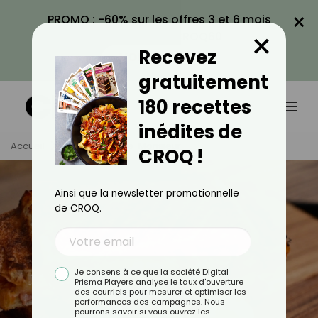
×
PROMO : -60% sur les offres 3 et 6 mois
×
avec le code CROQ60
Recevez
VOIR LA PROMO
gratuitement
180 recettes
inédites de
Accueil
Tag
Croque-Monsieur
CROQ !
Ainsi que la newsletter promotionnelle
de CROQ.
Je consens à ce que la société Digital
Prisma Players analyse le taux d'ouverture
des courriels pour mesurer et optimiser les
performances des campagnes. Nous
pourrons savoir si vous ouvrez les