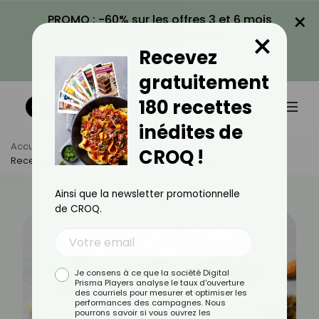
×
PROMO : -60% sur les offres 3 et 6 mois
×
avec le code CROQ60
Recevez
VOIR LA PROMO
gratuitement
180 recettes
inédites de
Accueil
Actus
Recettes
CROQ !
Recette De Granola Maison Aux Noix Et Au Miel ⁣
Ainsi que la newsletter promotionnelle
de CROQ.
Je consens à ce que la société Digital
Prisma Players analyse le taux d'ouverture
des courriels pour mesurer et optimiser les
performances des campagnes. Nous
pourrons savoir si vous ouvrez les