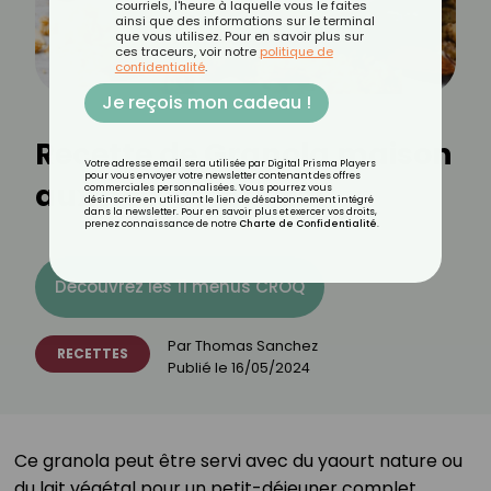
courriels, l'heure à laquelle vous le faites
ainsi que des informations sur le terminal
que vous utilisez. Pour en savoir plus sur
ces traceurs, voir notre
politique de
confidentialité
.
Je reçois mon cadeau !
Recette de Granola maison
Votre adresse email sera utilisée par Digital Prisma Players
pour vous envoyer votre newsletter contenant des offres
aux noix et au miel ⁣
commerciales personnalisées. Vous pourrez vous
désinscrire en utilisant le lien de désabonnement intégré
dans la newsletter. Pour en savoir plus et exercer vos droits,
prenez connaissance de notre
Charte de Confidentialité
.
Découvrez les 11 menus CROQ
Par
Thomas Sanchez
RECETTES
Publié le
16/05/2024
Ce granola peut être servi avec du yaourt nature ou
du lait végétal pour un petit-déjeuner complet.⁣