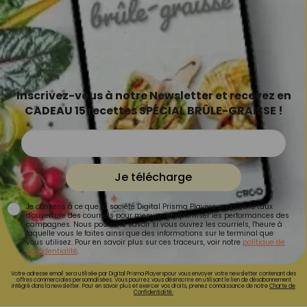
Inscrivez-vous à notre Newsletter et recevez en
CADEAU 15 recettes SPÉCIAL BRÛLE-GRAISSE !
Je télécharge
Je consens à ce que la société Digital Prisma Players analyse le taux
d'ouverture des courriels pour mesurer et optimiser les performances des
campagnes. Nous pourrons savoir si vous ouvrez les courriels, l'heure à
laquelle vous le faites ainsi que des informations sur le terminal que
vous utilisez. Pour en savoir plus sur ces traceurs, voir notre
politique de
confidentialité
.
Votre adresse email sera utilisée par Digital Prisma Playerspour vous envoyer votre newsletter contenant des
offres commerciales personnalisées. Vous pourrez vous désinscrire en utilisant le lien de désabonnement
intégré dans la newsletter. Pour en savoir plus et exercer vos droits, prenez connaissance de notre
Charte de
Confidentialité.