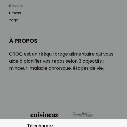
Services
Fitness
Yoga
À PROPOS
CROQ est un rééquilibrage alimentaire qui vous
aide à planifier vos repas selon 3 objectifs :
minceur, maladie chronique, étapes de vie.
Téléchargez