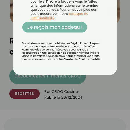
courriels, l'heure à laquelle vous le faites
ainsi que des informations sur le terminal
que vous utilisez. Pour en savoir plus sur
ces traceurs, voir notre
politique de
confidentialité
.
Je reçois mon cadeau !
Recette de légumes en
Votre adresse email sera utilisée par Digital Prisma Players
pour vous envoyer votre newsletter contenant des offres
croûte
commerciales personnalisées. Vous pourrez vous
désinscrire en utilisant le lien de désabonnement intégré
dans la newsletter. Pour en savoir plus et exercer vos droits,
prenez connaissance de notre
Charte de Confidentialité
.
Découvrez les 11 menus CROQ
Par
CROQ Cuisine
RECETTES
Publié le
26/12/2024