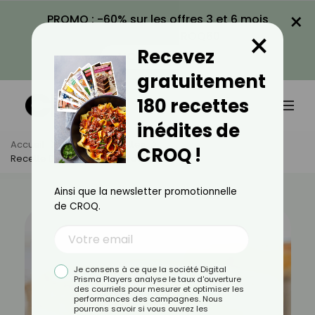
×
PROMO : -60% sur les offres 3 et 6 mois
×
avec le code CROQ60
Recevez
VOIR LA PROMO
gratuitement
180 recettes
inédites de
Accueil
Actus
Recettes
CROQ !
Recette De Légumes En Croûte
Ainsi que la newsletter promotionnelle
de CROQ.
Je consens à ce que la société Digital
Prisma Players analyse le taux d'ouverture
des courriels pour mesurer et optimiser les
performances des campagnes. Nous
pourrons savoir si vous ouvrez les