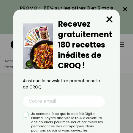
×
PROMO : -60% sur les offres 3 et 6 mois
×
avec le code CROQ60
Recevez
VOIR LA PROMO
gratuitement
180 recettes
inédites de
Accueil
Actus
Recettes
CROQ !
Recette De One Pot Pasta Poulet-Tomate
Ainsi que la newsletter promotionnelle
de CROQ.
Je consens à ce que la société Digital
Prisma Players analyse le taux d'ouverture
des courriels pour mesurer et optimiser les
performances des campagnes. Nous
pourrons savoir si vous ouvrez les