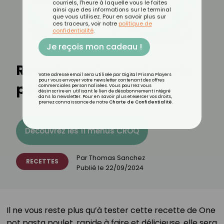
courriels, l'heure à laquelle vous le faites
ainsi que des informations sur le terminal
que vous utilisez. Pour en savoir plus sur
ces traceurs, voir notre
politique de
confidentialité
.
Je reçois mon cadeau !
Recette de One pot pasta
Votre adresse email sera utilisée par Digital Prisma Players
pour vous envoyer votre newsletter contenant des offres
poulet-tomate
commerciales personnalisées. Vous pourrez vous
désinscrire en utilisant le lien de désabonnement intégré
dans la newsletter. Pour en savoir plus et exercer vos droits,
prenez connaissance de notre
Charte de Confidentialité
.
Découvrez les 11 menus CROQ
Par
Thomas Sanchez
RECETTES
Publié le
22/09/2024
Il ne vous reste plus qu’à tester cette recette de One
pot pasta poulet, rapide à faire et délicieuse, elle sera