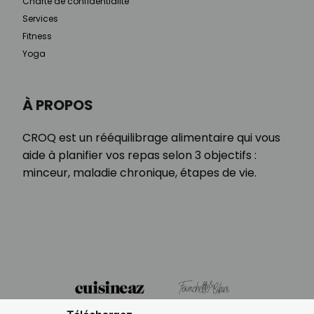
Charte de confidentialité
Services
Fitness
Yoga
À PROPOS
CROQ est un rééquilibrage alimentaire qui vous
aide à planifier vos repas selon 3 objectifs :
minceur, maladie chronique, étapes de vie.