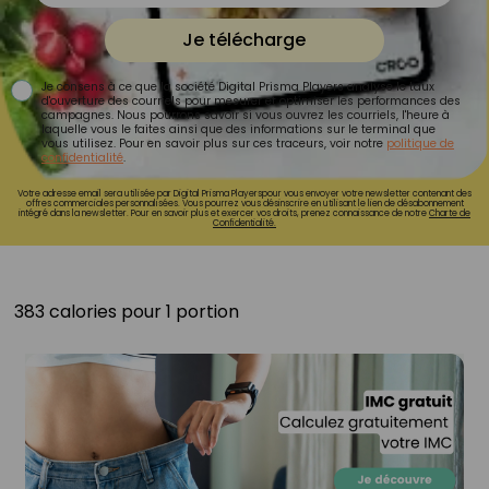
Je télécharge
Je consens à ce que la société Digital Prisma Players analyse le taux
d'ouverture des courriels pour mesurer et optimiser les performances des
campagnes. Nous pourrons savoir si vous ouvrez les courriels, l'heure à
laquelle vous le faites ainsi que des informations sur le terminal que
vous utilisez. Pour en savoir plus sur ces traceurs, voir notre
politique de
confidentialité
.
Votre adresse email sera utilisée par Digital Prisma Playerspour vous envoyer votre newsletter contenant des
offres commerciales personnalisées. Vous pourrez vous désinscrire en utilisant le lien de désabonnement
intégré dans la newsletter. Pour en savoir plus et exercer vos droits, prenez connaissance de notre
Charte de
Confidentialité.
383 calories pour 1 portion