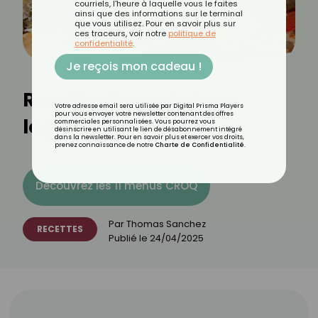
courriels, l'heure à laquelle vous le faites
ainsi que des informations sur le terminal
que vous utilisez. Pour en savoir plus sur
ces traceurs, voir notre
politique de
confidentialité
.
Je reçois mon cadeau !
Recette de panini aux
Votre adresse email sera utilisée par Digital Prisma Players
pour vous envoyer votre newsletter contenant des offres
légumes du soleil
commerciales personnalisées. Vous pourrez vous
désinscrire en utilisant le lien de désabonnement intégré
dans la newsletter. Pour en savoir plus et exercer vos droits,
prenez connaissance de notre
Charte de Confidentialité
.
Découvrez les 11 menus CROQ
Par
Thomas Sanchez
RECETTES
Publié le
24/04/2025