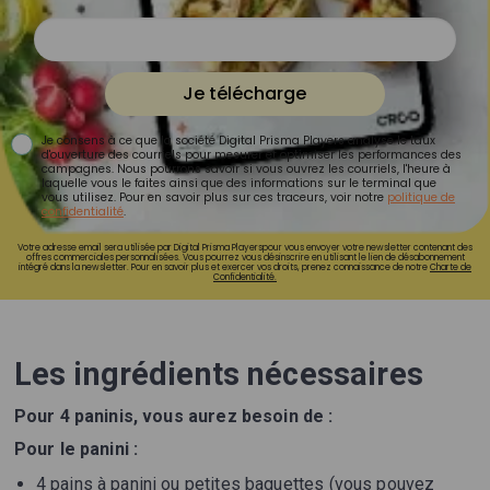
Je télécharge
Je consens à ce que la société Digital Prisma Players analyse le taux
d'ouverture des courriels pour mesurer et optimiser les performances des
campagnes. Nous pourrons savoir si vous ouvrez les courriels, l'heure à
laquelle vous le faites ainsi que des informations sur le terminal que
vous utilisez. Pour en savoir plus sur ces traceurs, voir notre
politique de
confidentialité
.
Votre adresse email sera utilisée par Digital Prisma Playerspour vous envoyer votre newsletter contenant des
offres commerciales personnalisées. Vous pourrez vous désinscrire en utilisant le lien de désabonnement
intégré dans la newsletter. Pour en savoir plus et exercer vos droits, prenez connaissance de notre
Charte de
Confidentialité.
Les ingrédients nécessaires
Pour 4 paninis, vous aurez besoin de :
Pour le panini :
4 pains à panini ou petites baguettes (vous pouvez