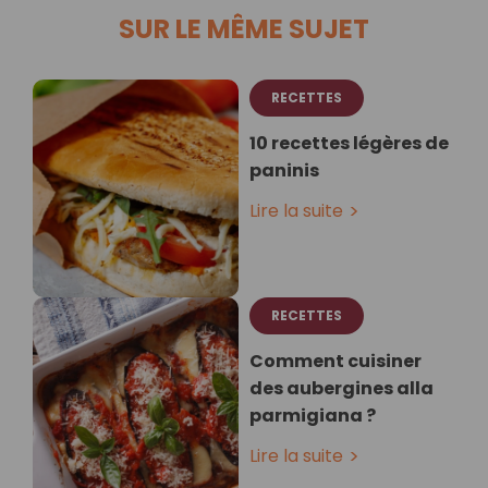
SUR LE MÊME SUJET
RECETTES
10 recettes légères de
paninis
Lire la suite
RECETTES
Comment cuisiner
des aubergines alla
parmigiana ?
Lire la suite