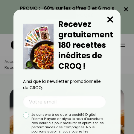
×
PROMO : -60% sur les offres 3 et 6 mois
×
avec le code CROQ60
Recevez
VOIR LA PROMO
gratuitement
180 recettes
inédites de
Accueil
Actus
Recettes
CROQ !
Recette De Panini Aux Légumes Du Soleil
Ainsi que la newsletter promotionnelle
de CROQ.
Je consens à ce que la société Digital
Prisma Players analyse le taux d'ouverture
des courriels pour mesurer et optimiser les
performances des campagnes. Nous
pourrons savoir si vous ouvrez les