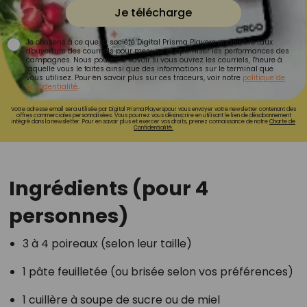
Je télécharge
Je consens à ce que la société Digital Prisma Players analyse le taux
d'ouverture des courriels pour mesurer et optimiser les performances des
campagnes. Nous pourrons savoir si vous ouvrez les courriels, l'heure à
laquelle vous le faites ainsi que des informations sur le terminal que
vous utilisez. Pour en savoir plus sur ces traceurs, voir notre
politique de
confidentialité
.
Votre adresse email sera utilisée par Digital Prisma Playerspour vous envoyer votre newsletter contenant des
offres commerciales personnalisées. Vous pourrez vous désinscrire en utilisant le lien de désabonnement
intégré dans la newsletter. Pour en savoir plus et exercer vos droits, prenez connaissance de notre
Charte de
Confidentialité.
Ingrédients (pour 4
personnes)
3 à 4 poireaux (selon leur taille)
1 pâte feuilletée (ou brisée selon vos préférences)
1 cuillère à soupe de sucre ou de miel