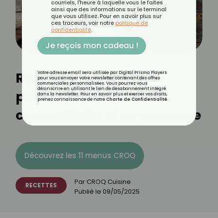
courriels, l'heure à laquelle vous le faites
ainsi que des informations sur le terminal
que vous utilisez. Pour en savoir plus sur
ces traceurs, voir notre
politique de
confidentialité
.
Je reçois mon cadeau !
Recette de tatin de
Votre adresse email sera utilisée par Digital Prisma Players
pour vous envoyer votre newsletter contenant des offres
commerciales personnalisées. Vous pourrez vous
désinscrire en utilisant le lien de désabonnement intégré
poireaux : fondante,
dans la newsletter. Pour en savoir plus et exercer vos droits,
prenez connaissance de notre
Charte de Confidentialité
.
caramélisée et savoureuse
Découvrez les 11 menus CROQ
Par
CROQ Cuisine
RECETTES
Publié le
09/05/2025