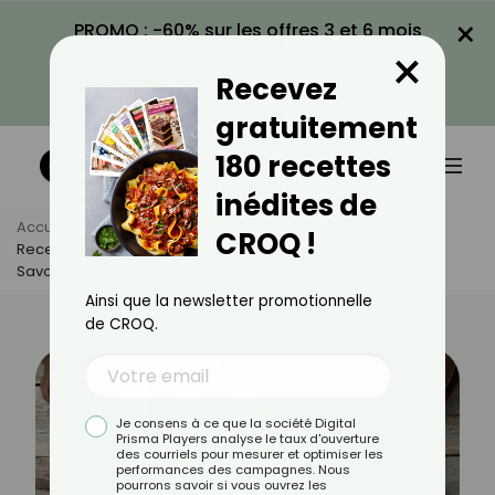
×
PROMO : -60% sur les offres 3 et 6 mois
×
avec le code CROQ60
Recevez
VOIR LA PROMO
gratuitement
180 recettes
inédites de
Accueil
Actus
Recettes
CROQ !
Recette De Tatin De Poireaux : Fondante, Caramélisée Et
Savoureuse
Ainsi que la newsletter promotionnelle
de CROQ.
Je consens à ce que la société Digital
Prisma Players analyse le taux d'ouverture
des courriels pour mesurer et optimiser les
performances des campagnes. Nous
pourrons savoir si vous ouvrez les