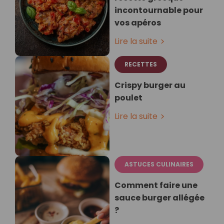
incontournable pour
vos apéros
Lire la suite
RECETTES
Crispy burger au
poulet
Lire la suite
ASTUCES CULINAIRES
Comment faire une
sauce burger allégée
?