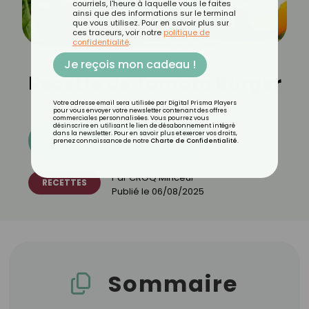
courriels, l'heure à laquelle vous le faites
ainsi que des informations sur le terminal
que vous utilisez. Pour en savoir plus sur
ces traceurs, voir notre
politique de
confidentialité
.
Je reçois mon cadeau !
Recette de Tomato Burger
Votre adresse email sera utilisée par Digital Prisma Players
pour vous envoyer votre newsletter contenant des offres
commerciales personnalisées. Vous pourrez vous
désinscrire en utilisant le lien de désabonnement intégré
dans la newsletter. Pour en savoir plus et exercer vos droits,
Découvrez les 11 menus CROQ
prenez connaissance de notre
Charte de Confidentialité
.
Par
CROQ Minceur
RECETTES
Publié le
06/08/2025
Sommaire