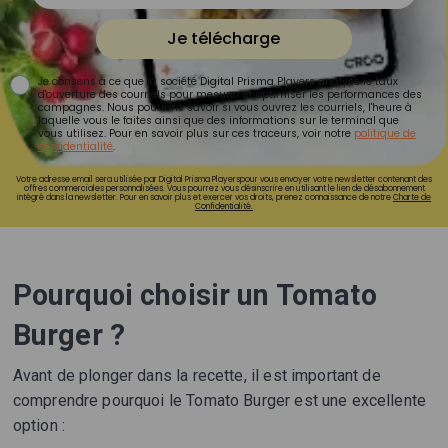
Je télécharge
Je consens à ce que la société Digital Prisma Players analyse le taux
d'ouverture des courriels pour mesurer et optimiser les performances des
campagnes. Nous pourrons savoir si vous ouvrez les courriels, l'heure à
laquelle vous le faites ainsi que des informations sur le terminal que
vous utilisez. Pour en savoir plus sur ces traceurs, voir notre
politique de
confidentialité
.
Votre adresse email sera utilisée par Digital Prisma Playerspour vous envoyer votre newsletter contenant des
offres commerciales personnalisées. Vous pourrez vous désinscrire en utilisant le lien de désabonnement
intégré dans la newsletter. Pour en savoir plus et exercer vos droits, prenez connaissance de notre
Charte de
Confidentialité.
Pourquoi choisir un Tomato
Burger ?
Avant de plonger dans la recette, il est important de
comprendre pourquoi le Tomato Burger est une excellente
option :