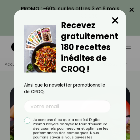
×
PROMO : -60% sur les offres 3 et 6 mois
×
avec le code CROQ60
Recevez
VOIR LA PROMO
gratuitement
180 recettes
inédites de
Accueil
Actus
Recettes
Recette De Tomato Burger
CROQ !
Ainsi que la newsletter promotionnelle
de CROQ.
Je consens à ce que la société Digital
Prisma Players analyse le taux d'ouverture
des courriels pour mesurer et optimiser les
performances des campagnes. Nous
pourrons savoir si vous ouvrez les