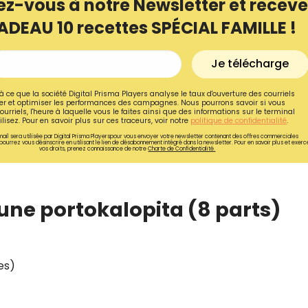
ez-vous à notre Newsletter et receve
ADEAU 10 recettes SPÉCIAL FAMILLE !
Je télécharge
à ce que la société Digital Prisma Players analyse le taux d'ouverture des courriels
r et optimiser les performances des campagnes. Nous pourrons savoir si vous
ourriels, l'heure à laquelle vous le faites ainsi que des informations sur le terminal
lisez. Pour en savoir plus sur ces traceurs, voir notre
politique de confidentialité
.
ail sera utilisée par Digital Prisma Playerspour vous envoyer votre newsletter contenant des offres commerciales
pourrez vous désinscrire en utilisant le lien de désabonnement intégré dans la newsletter. Pour en savoir plus et exerc
vos droits, prenez connaissance de notre
Charte de Confidentialité.
 une portokalopita (8 parts)
Recevez gratuitemen
de nos meilleures re
les)
spécial famille !
Ainsi que la newsletter promotio