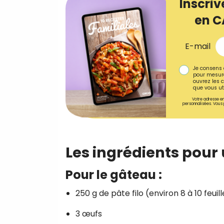
Inscriv
en C
E-mail
Je consens 
pour mesure
ouvrez les c
que vous uti
Votre adresse em
personnalisées. Vous 
Les ingrédients pour
Pour le gâteau :
250 g de pâte filo (environ 8 à 10 feuil
3 œufs