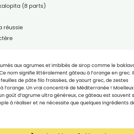
kalopita (8 parts)
a réussie
ctère
arfumés aux agrumes et imbibés de sirop comme le baklava
 Ce nom signifie littéralement gâteau à l’orange en grec. I
feuilles de pâte filo froissées, de yaourt grec, de zestes
 à l’orange. Un vrai concentré de Méditerranée ! Moelleux
c un goût d’agrume ultra généreux, ce gâteau est souvent s
imple à réaliser et ne nécessite que quelques ingrédients d