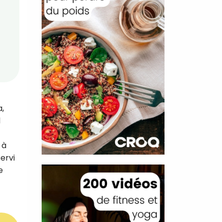
,
l
 à
ervi
e