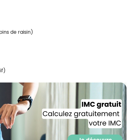
CROQ.
ins de raisin)
Je consens à ce que la société Digi
Prisma Players analyse le taux d'ou
des courriels pour mesurer et optim
performances des campagnes. No
pourrons savoir si vous ouvrez les co
l'heure à laquelle vous le faites ains
des informations sur le terminal qu
if)
utilisez. Pour en savoir plus sur ces 
voir notre
politique de confidentialit
Je reçois mon cadeau !
Votre adresse email sera utilisée par Digital Prisma Playe
envoyer votre newsletter contenant des offres commercial
personnalisées. Vous pourrez vous désinscrire en utilisan
désabonnement intégré dans la newsletter. Pour en savoi
exercer vos droits, prenez connaissance de notre
Charte 
Confidentialité
.