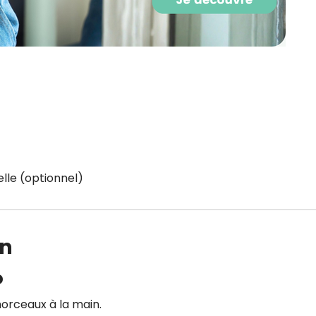
lle (optionnel)
on
o
 morceaux à la main.