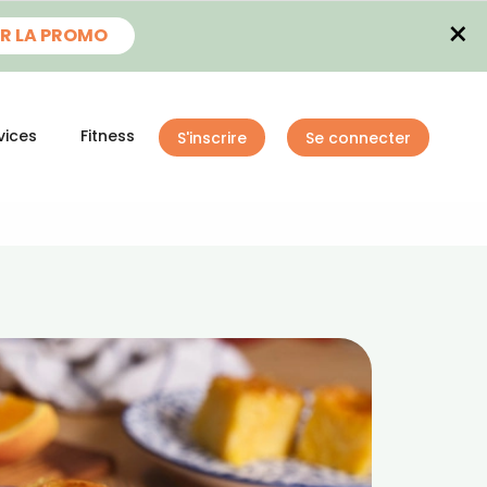
×
R LA PROMO
vices
Fitness
S'inscrire
Se connecter