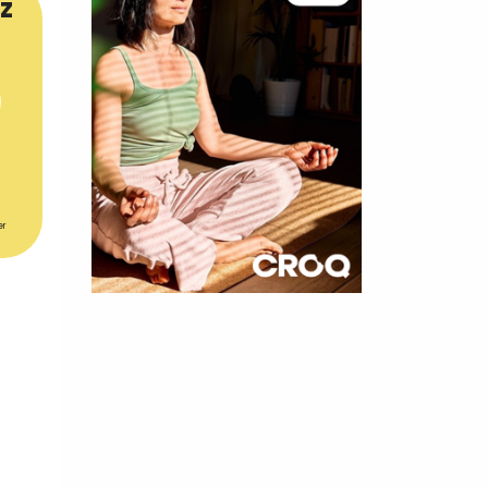
z
er
×
t 10
cettes
nnelle de