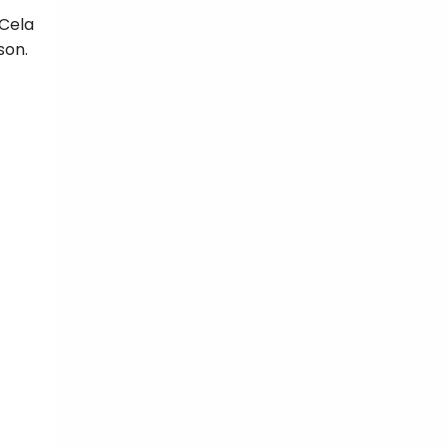
 Cela
son.