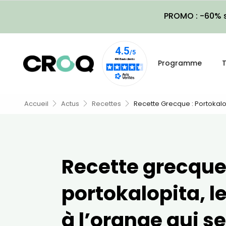
PROMO : -60% s
Programme
T
Accueil
Actus
Recettes
Recette Grecque : Portokalop
Recette grecque
portokalopita, l
à l’orange qui se