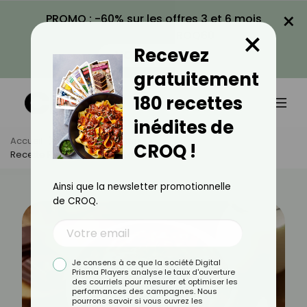
×
PROMO : -60% sur les offres 3 et 6 mois
×
avec le code CROQ60
Recevez
VOIR LA PROMO
gratuitement
180 recettes
inédites de
Accueil
Actus
Recettes
CROQ !
Recette Rapide De Riz Au Lait Au Chocolat
Ainsi que la newsletter promotionnelle
de CROQ.
Je consens à ce que la société Digital
Prisma Players analyse le taux d'ouverture
des courriels pour mesurer et optimiser les
performances des campagnes. Nous
pourrons savoir si vous ouvrez les