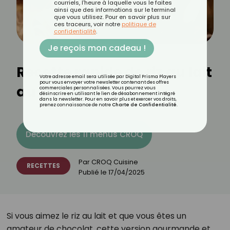
courriels, l'heure à laquelle vous le faites
ainsi que des informations sur le terminal
que vous utilisez. Pour en savoir plus sur
ces traceurs, voir notre
politique de
confidentialité
.
Je reçois mon cadeau !
Recette rapide de riz au lait
Votre adresse email sera utilisée par Digital Prisma Players
pour vous envoyer votre newsletter contenant des offres
au chocolat
commerciales personnalisées. Vous pourrez vous
désinscrire en utilisant le lien de désabonnement intégré
dans la newsletter. Pour en savoir plus et exercer vos droits,
prenez connaissance de notre
Charte de Confidentialité
.
Découvrez les 11 menus CROQ
Par
CROQ Cuisine
RECETTES
Publié le
17/04/2025
Si vous aimez le riz au lait et que vous êtes un
amateur de chocolat, cette version gourmande et