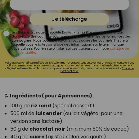
Je télécharge
Je consens à ce que la société Digital Prisma Players analyse le taux
d'ouverture des courriels pour mesurer et optimiser les performances des
campagnes. Nous pourrons savoir si vous ouvrez les courriels, l'heure à
laquelle vous le faites ainsi que des informations sur le terminal que
vous utilisez. Pour en savoir plus sur ces traceurs, voir notre
politique de
confidentialité
.
Votre adresse email sera utilisée par Digital Prisma Playerspour vous envoyer votre newsletter contenant des
offres commerciales personnalisées. Vous pourrez vous désinscrire en utilisant le lien de désabonnement
intégré dans la newsletter. Pour en savoir plus et exercer vos droits, prenez connaissance de notre
Charte de
Confidentialité.
📝 Ingrédients (pour 4 personnes) :
100 g de
riz rond
(spécial dessert)
500 ml de
lait entier
(ou lait végétal pour une
version sans lactose)
50 g de
chocolat noir
(minimum 50% de cacao)
40 g de
sucre
(ajustez selon vos goûts)