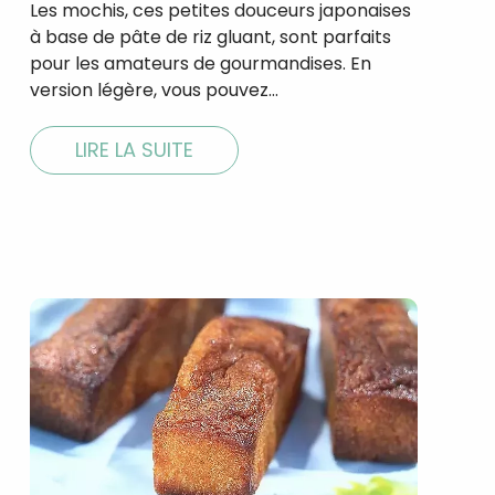
Les mochis, ces petites douceurs japonaises
à base de pâte de riz gluant, sont parfaits
pour les amateurs de gourmandises. En
version légère, vous pouvez…
tal
verture
LIRE LA SUITE
iser les
us
urriels,
i que
e vous
traceurs,
é
.
rs pour vous
es
t le lien de
r plus et
de