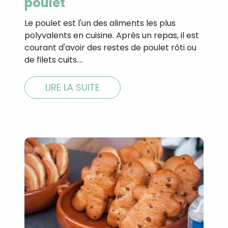
poulet
CROQ.
Le poulet est l'un des aliments les plus
polyvalents en cuisine. Après un repas, il est
courant d'avoir des restes de poulet rôti ou
Je consens à ce que la société Digi
de filets cuits.…
Prisma Players analyse le taux d'ou
des courriels pour mesurer et optim
performances des campagnes. No
LIRE LA SUITE
pourrons savoir si vous ouvrez les co
l'heure à laquelle vous le faites ains
des informations sur le terminal qu
utilisez. Pour en savoir plus sur ces 
voir notre
politique de confidentialit
Je reçois mon cadeau !
Votre adresse email sera utilisée par Digital Prisma Playe
envoyer votre newsletter contenant des offres commercial
personnalisées. Vous pourrez vous désinscrire en utilisan
désabonnement intégré dans la newsletter. Pour en savoi
exercer vos droits, prenez connaissance de notre
Charte 
Confidentialité
.