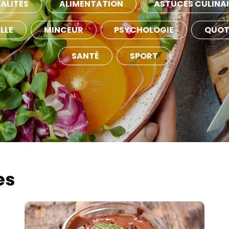
ALITÉS
ALIMENTATION
ASTUCES CULINAI
LLE
MINCEUR
PSYCHOLOGIE
QUOT
SANTÉ
SPORT
es