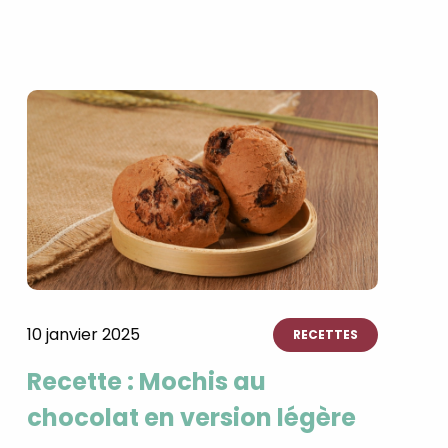
×
t 180
10 janvier 2025
RECETTES
 CROQ
Recette : Mochis au
chocolat en version légère
nnelle de