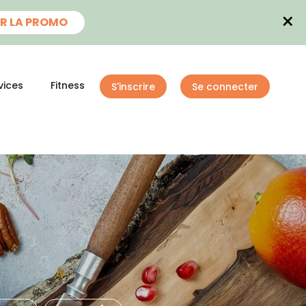
×
R LA PROMO
vices
Fitness
S'inscrire
Se connecter