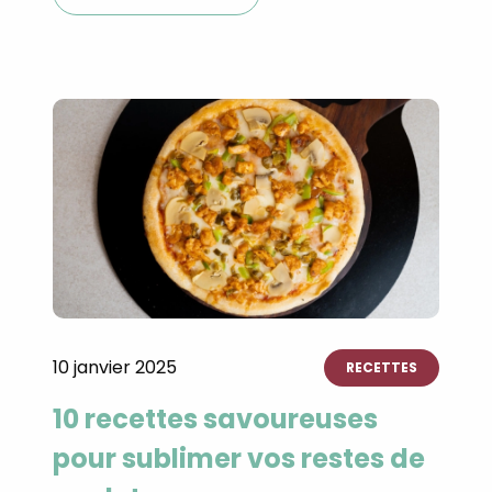
Recevez gratuitemen
10 janvier 2025
RECETTES
recettes inédites de
10 recettes savoureuses
!
pour sublimer vos restes de
Ainsi que la newsletter promotio