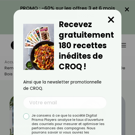
×
PROMO : -60% sur les offres 3 et 6 mois
×
avec le code CROQ60
Recevez
VOIR LA PROMO
gratuitement
180 recettes
inédites de
Accueil
Actus
Bien-Être
CROQ !
Remèdes Et Astuces Pour Soulager Rapidement La Gueule De
Bois
Ainsi que la newsletter promotionnelle
de CROQ.
Je consens à ce que la société Digital
Prisma Players analyse le taux d'ouverture
des courriels pour mesurer et optimiser les
performances des campagnes. Nous
pourrons savoir si vous ouvrez les