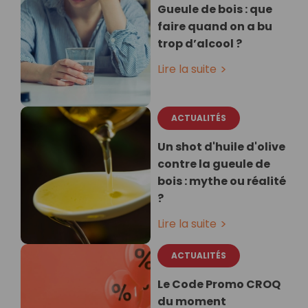
Gueule de bois : que
faire quand on a bu
trop d’alcool ?
Lire la suite
ACTUALITÉS
Un shot d'huile d'olive
contre la gueule de
bois : mythe ou réalité
?
Lire la suite
ACTUALITÉS
Le Code Promo CROQ
du moment