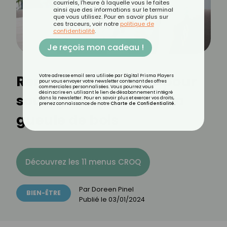
courriels, l'heure à laquelle vous le faites
ainsi que des informations sur le terminal
que vous utilisez. Pour en savoir plus sur
ces traceurs, voir notre
politique de
confidentialité
.
Je reçois mon cadeau !
Remèdes et astuces pour
Votre adresse email sera utilisée par Digital Prisma Players
pour vous envoyer votre newsletter contenant des offres
commerciales personnalisées. Vous pourrez vous
désinscrire en utilisant le lien de désabonnement intégré
soulager rapidement la
dans la newsletter. Pour en savoir plus et exercer vos droits,
prenez connaissance de notre
Charte de Confidentialité
.
gueule de bois
Découvrez les 11 menus CROQ
Par
Doreen Pinel
BIEN-ÊTRE
Publié le
03/01/2024