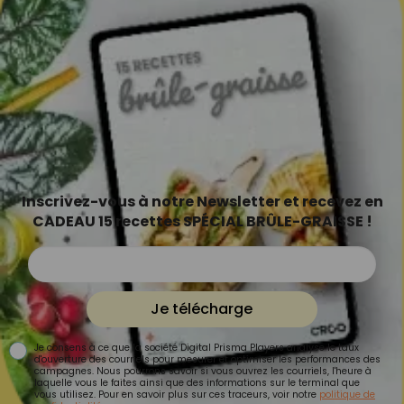
Inscrivez-vous à notre Newsletter et recevez en
CADEAU 15 recettes SPÉCIAL BRÛLE-GRAISSE !
Je télécharge
Je consens à ce que la société Digital Prisma Players analyse le taux
d'ouverture des courriels pour mesurer et optimiser les performances des
campagnes. Nous pourrons savoir si vous ouvrez les courriels, l'heure à
laquelle vous le faites ainsi que des informations sur le terminal que
vous utilisez. Pour en savoir plus sur ces traceurs, voir notre
politique de