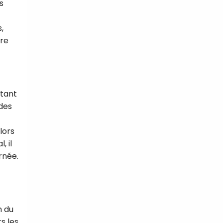
s
,
bre
rtant
 des
lors
, il
rnée.
n du
s les