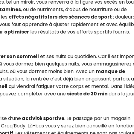
s, tel un miroir, vous renverra à la figure vos excès en tou
itamines
, ou de nutriments, d’abus de nourriture ou de
 les
effets négatifs lors des séances de sport
: douleurs
 vous faut apprendre à ajuster rapidement et avec équili
ur
optimiser
les résultats de vos efforts sportifs fournis.
er son sommeil
et ses nuits au quotidien. Car il est impo
! Si vous dormez bien quelques nuits, vous emmagasinerez
uits, où vous dormez moins bien. Avec un
manque de
la situation, la rentrée c’est déjà bien angoissant parfois, a
eil
qui viendrai fatiguer votre corps et mental. Dans l’idéal
s pouvez compléter avec une
sieste de 30 min
dans la jou
rise d’une
activité sportive
. Le passage par un magasin
Croq’Body. Là-bas vous y serez bien conseillé en fonctio
portif
. Les vêtements et équipements ne sont pas toujour