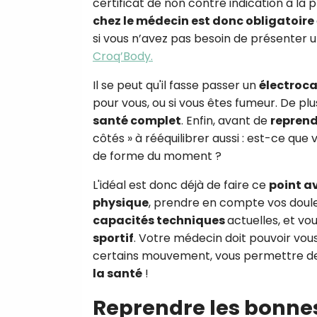
certificat de non contre indication à la 
chez le médecin est donc obligatoire
si vous n’avez pas besoin de présenter 
Croq’Body.
Il se peut qu'il fasse passer un
électroc
pour vous, ou si vous êtes fumeur. De pl
santé complet
. Enfin, avant de
reprend
côtés » à rééquilibrer aussi : est-ce qu
de forme du moment ?
L'idéal est donc déjà de faire ce
point a
physique
, prendre en compte vos doule
capacités techniques
actuelles, et vo
sportif
. Votre médecin doit pouvoir vous
certains mouvement, vous permettre de 
la santé
!
Reprendre les bonne