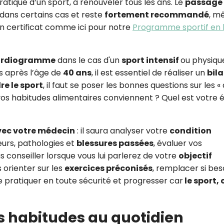
pratique d’un sport, à renouveler tous les ans. Le
passage
dans certains cas et reste
fortement recommandé
, m
un certificat comme ici pour notre
Programme sportif en 
ardiogramme
dans le cas d'un
sport intensif
ou physiqu
us après l’âge de
40 ans
, il est essentiel de réaliser un
bil
re le sport
, il faut se poser les bonnes questions sur les «
e vos habitudes alimentaires conviennent ? Quel est votre 
vec votre médecin
: il saura analyser votre
condition
urs, pathologies et
blessures passées
, évaluer vos
us conseiller lorsque vous lui parlerez de votre
objectif
 orienter sur les
exercices préconisés
, remplacer si bes
pratiquer en toute sécurité et progresser car
le sport, 
s habitudes au quotidien