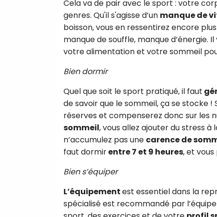
Cela va de pair avec le sport : votre corp
genres. Qu'il s'agisse d’un
manque de v
boisson, vous en ressentirez encore plus
manque de souffle, manque d’énergie. Il
votre alimentation et votre sommeil po
Bien dormir
Quel que soit le sport pratiqué, il faut
gér
de savoir que le sommeil, ça se stocke 
réserves et compenserez donc sur les n
sommeil
, vous allez ajouter du stress à 
n’accumulez pas une
carence de somm
faut dormir
entre 7 et 9 heures
, et vou
Bien s’équiper
L’équipement
est essentiel dans la rep
spécialisé est recommandé par l’équipe 
sport, des exercices et de votre
profil s