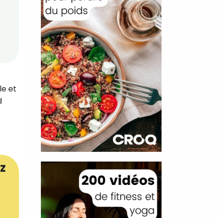
le et
d
z