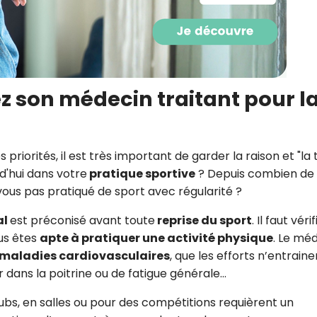
CROQ.
Je consens à ce que la société Digi
Prisma Players analyse le taux d'ou
ez son médecin traitant pour l
des courriels pour mesurer et optim
performances des campagnes. No
pourrons savoir si vous ouvrez les co
l'heure à laquelle vous le faites ains
les priorités, il est très important de garder la raison et "la
des informations sur le terminal qu
utilisez. Pour en savoir plus sur ces 
d'hui dans votre
pratique sportive
? Depuis combien de
voir notre
politique de confidentialit
vous pas pratiqué de sport avec régularité ?
Je reçois mon cadeau !
al
est préconisé avant toute
reprise du sport
. Il faut vérif
us êtes
apte à pratiquer une activité physique
. Le mé
Votre adresse email sera utilisée par Digital Prisma Playe
maladies cardiovasculaires
, que les efforts n’entraine
envoyer votre newsletter contenant des offres commercial
personnalisées. Vous pourrez vous désinscrire en utilisan
 dans la poitrine ou de fatigue générale…
désabonnement intégré dans la newsletter. Pour en savoi
exercer vos droits, prenez connaissance de notre
Charte 
Confidentialité
.
lubs, en salles ou pour des compétitions requièrent un