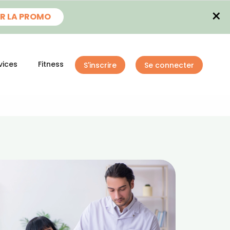
×
R LA PROMO
vices
Fitness
S'inscrire
Se connecter