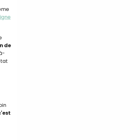
ême
ligne
e
an de
 à-
état
oin
c'est