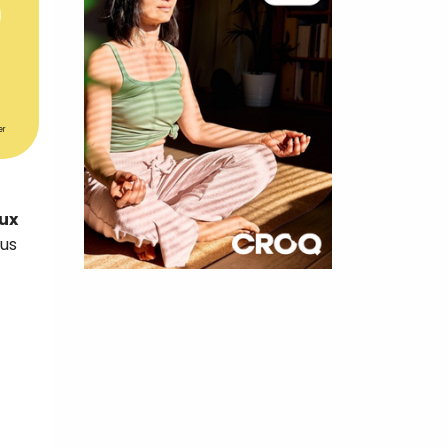
er
ux
ous
×
t 180
 CROQ
nnelle de