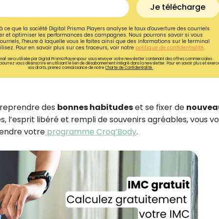
Je télécharge
à ce que la société Digital Prisma Players analyse le taux d'ouverture des courriels
r et optimiser les performances des campagnes. Nous pourrons savoir si vous
ourriels, l'heure à laquelle vous le faites ainsi que des informations sur le terminal
lisez. Pour en savoir plus sur ces traceurs, voir notre
politique de confidentialité
.
ail sera utilisée par Digital Prisma Playerspour vous envoyer votre newsletter contenant des offres commerciales
pourrez vous désinscrire en utilisant le lien de désabonnement intégré dans la newsletter. Pour en savoir plus et exerc
vos droits, prenez connaissance de notre
Charte de Confidentialité.
reprendre des
bonnes habitudes
et se fixer de
nouvea
, l’esprit libéré et rempli de souvenirs agréables, vous v
rendre votre
programme Croq’Body
.
Recevez gratuitemen
recettes inédites de
!
Ainsi que la newsletter promotio