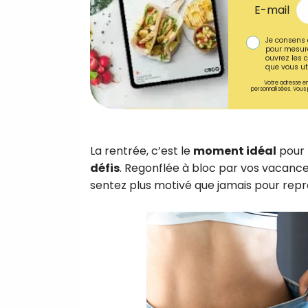
E-mail
Je consens 
pour mesure
ouvrez les c
que vous uti
Votre adresse em
personnalisées. Vous 
La rentrée, c’est le
moment idéal
pour 
défis
. Regonflée à bloc par vos vacances
sentez plus motivé que jamais pour rep