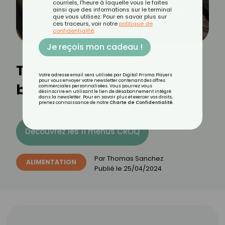
courriels, l'heure à laquelle vous le faites
ainsi que des informations sur le terminal
que vous utilisez. Pour en savoir plus sur
ces traceurs, voir notre
politique de
confidentialité
.
Je reçois mon cadeau !
Tous les bienfaits du
Votre adresse email sera utilisée par Digital Prisma Players
pour vous envoyer votre newsletter contenant des offres
basilic
commerciales personnalisées. Vous pourrez vous
désinscrire en utilisant le lien de désabonnement intégré
dans la newsletter. Pour en savoir plus et exercer vos droits,
prenez connaissance de notre
Charte de Confidentialité
.
Découvrez les 11 menus CROQ
Par
Thomas Sanchez
ALIMENTATION
Publié le
25/04/2024