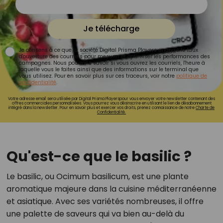
Je télécharge
Je consens à ce que la société Digital Prisma Players analyse le taux
d'ouverture des courriels pour mesurer et optimiser les performances des
campagnes. Nous pourrons savoir si vous ouvrez les courriels, l'heure à
laquelle vous le faites ainsi que des informations sur le terminal que
vous utilisez. Pour en savoir plus sur ces traceurs, voir notre
politique de
confidentialité
.
Votre adresse email sera utilisée par Digital Prisma Playerspour vous envoyer votre newsletter contenant des
offres commerciales personnalisées. Vous pourrez vous désinscrire en utilisant le lien de désabonnement
intégré dans la newsletter. Pour en savoir plus et exercer vos droits, prenez connaissance de notre
Charte de
Confidentialité.
Qu'est-ce que le basilic ?
Le basilic, ou Ocimum basilicum, est une plante
aromatique majeure dans la cuisine méditerranéenne
et asiatique. Avec ses variétés nombreuses, il offre
une palette de saveurs qui va bien au-delà du