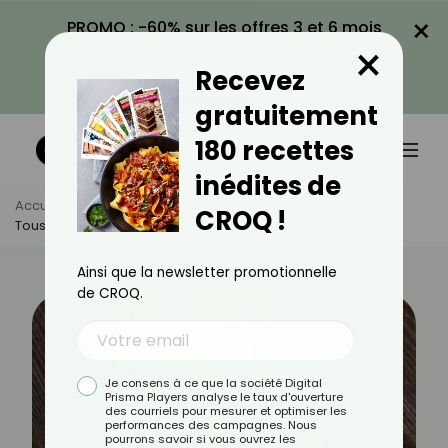
×
PROMO : -60% sur les offres 3 et 6 mois
×
avec le code CROQ60
Recevez
VOIR LA PROMO
gratuitement
180 recettes
inédites de
Accueil
Actus
Alimentation
CROQ !
Tous Les Bienfaits Du Basilic
Ainsi que la newsletter promotionnelle
de CROQ.
Je consens à ce que la société Digital
Prisma Players analyse le taux d'ouverture
des courriels pour mesurer et optimiser les
performances des campagnes. Nous
pourrons savoir si vous ouvrez les