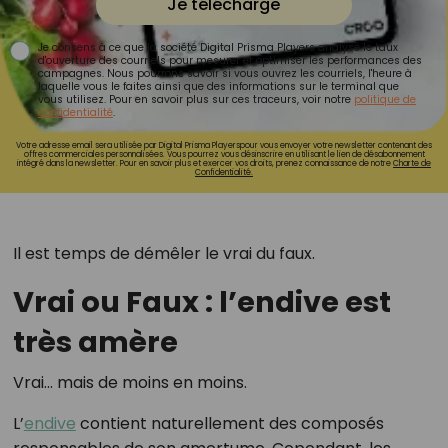
Je télécharge
Je consens à ce que la société Digital Prisma Players analyse le taux
d'ouverture des courriels pour mesurer et optimiser les performances des
campagnes. Nous pourrons savoir si vous ouvrez les courriels, l'heure à
laquelle vous le faites ainsi que des informations sur le terminal que
vous utilisez. Pour en savoir plus sur ces traceurs, voir notre
politique de
confidentialité
.
Votre adresse email sera utilisée par Digital Prisma Playerspour vous envoyer votre newsletter contenant des
offres commerciales personnalisées. Vous pourrez vous désinscrire en utilisant le lien de désabonnement
intégré dans la newsletter. Pour en savoir plus et exercer vos droits, prenez connaissance de notre
Charte de
Confidentialité.
Il est temps de démêler le vrai du faux.
Vrai ou Faux : l’endive est
très amère
Vrai… mais de moins en moins.
L’
endive
contient naturellement des composés