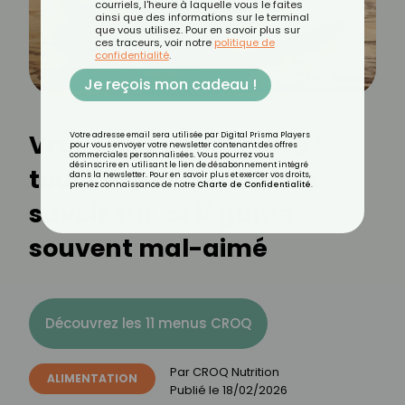
courriels, l'heure à laquelle vous le faites
ainsi que des informations sur le terminal
que vous utilisez. Pour en savoir plus sur
ces traceurs, voir notre
politique de
confidentialité
.
Je reçois mon cadeau !
Vrai-Faux sur l’endive :
Votre adresse email sera utilisée par Digital Prisma Players
pour vous envoyer votre newsletter contenant des offres
commerciales personnalisées. Vous pourrez vous
désinscrire en utilisant le lien de désabonnement intégré
tout ce que vous devez
dans la newsletter. Pour en savoir plus et exercer vos droits,
prenez connaissance de notre
Charte de Confidentialité
.
savoir sur ce légume
souvent mal-aimé
Découvrez les 11 menus CROQ
Par
CROQ Nutrition
ALIMENTATION
Publié le
18/02/2026