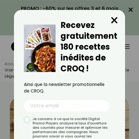
×
PROMO : -60% sur les offres 3 et 6 mois
×
avec le code CROQ60
Recevez
VOIR LA PROMO
gratuitement
180 recettes
inédites de
Accueil
Actus
Alimentation
CROQ !
Vrai-Faux Sur L’endive : Tout Ce Que Vous Devez Savoir Sur Ce
Légume Souvent Mal-Aimé
Ainsi que la newsletter promotionnelle
de CROQ.
Je consens à ce que la société Digital
Prisma Players analyse le taux d'ouverture
des courriels pour mesurer et optimiser les
performances des campagnes. Nous
pourrons savoir si vous ouvrez les