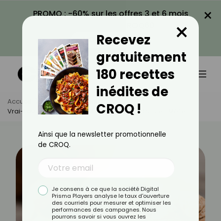
×
PROMO : -60% sur les offres 3 et 6 mois
×
avec le code CROQ60
Recevez
VOIR LA PROMO
gratuitement
180 recettes
inédites de
Accueil
Actus
Alimentation
CROQ !
Vrai-Faux Sur Les Noix : Faut-Il En Manger… Ou S’en Méfier ?
Ainsi que la newsletter promotionnelle
de CROQ.
Je consens à ce que la société Digital
Prisma Players analyse le taux d'ouverture
des courriels pour mesurer et optimiser les
performances des campagnes. Nous
pourrons savoir si vous ouvrez les