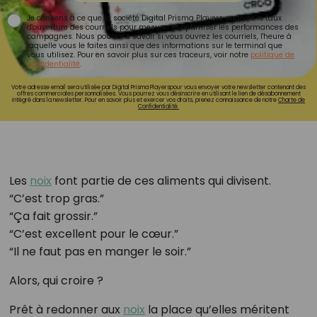
Je consens à ce que la société Digital Prisma Players analyse le taux
d'ouverture des courriels pour mesurer et optimiser les performances des
campagnes. Nous pourrons savoir si vous ouvrez les courriels, l'heure à
laquelle vous le faites ainsi que des informations sur le terminal que
vous utilisez. Pour en savoir plus sur ces traceurs, voir notre
politique de
confidentialité
.
Votre adresse email sera utilisée par Digital Prisma Playerspour vous envoyer votre newsletter contenant des
offres commerciales personnalisées. Vous pourrez vous désinscrire en utilisant le lien de désabonnement
intégré dans la newsletter. Pour en savoir plus et exercer vos droits, prenez connaissance de notre
Charte de
Confidentialité.
Les
noix
font partie de ces aliments qui divisent.
“C’est trop gras.”
“Ça fait grossir.”
“C’est excellent pour le cœur.”
“Il ne faut pas en manger le soir.”
Alors, qui croire ?
Prêt à redonner aux
noix
la place qu’elles méritent