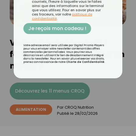
courriels, l'heure à laquelle vous le faites
ainsi que des informations sur le terminal
que vous utilisez. Pour en savoir plus sur
ces traceurs, voir notre
politique de
confidentialité
.
Je reçois mon cadeau !
Vrai-Faux sur les noix :
Votre adresse email sera utilisée par Digital Prisma Players
pour vous envoyer votre newsletter contenant des offres
faut-il en manger… ou s’en
commerciales personnalisées. Vous pourrez vous
désinscrire en utilisant le lien de désabonnement intégré
dans la newsletter. Pour en savoir plus et exercer vos droits,
méfier ?
prenez connaissance de notre
Charte de Confidentialité
.
Découvrez les 11 menus CROQ
Par
CROQ Nutrition
ALIMENTATION
Publié le
28/02/2026