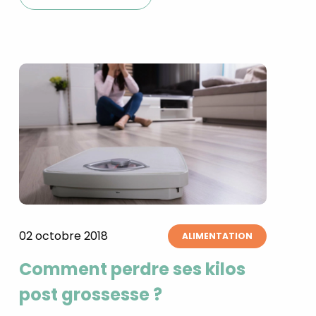
×
t 180
02 octobre 2018
ALIMENTATION
 CROQ
Comment perdre ses kilos
post grossesse ?
nnelle de