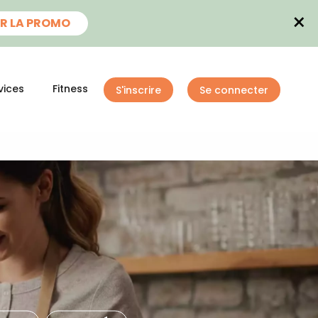
×
R LA PROMO
vices
Fitness
S'inscrire
Se connecter