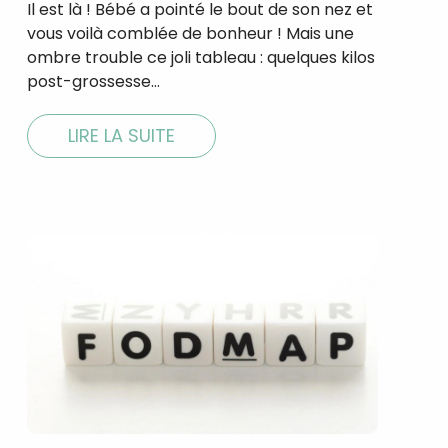
Il est là ! Bébé a pointé le bout de son nez et
vous voilà comblée de bonheur ! Mais une
ombre trouble ce joli tableau : quelques kilos
post-grossesse…
tal
verture
LIRE LA SUITE
iser les
us
urriels,
i que
e vous
traceurs,
é
.
rs pour vous
es
t le lien de
r plus et
de