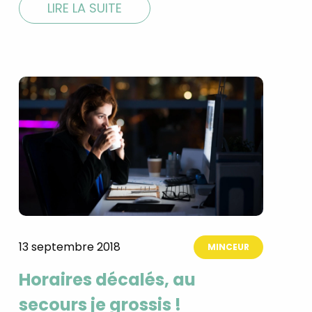
LIRE LA SUITE
13 septembre 2018
MINCEUR
Horaires décalés, au
secours je grossis !