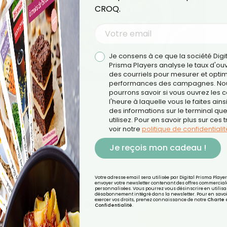
CROQ.
Je consens à ce que la société Digi
Prisma Players analyse le taux d'ou
des courriels pour mesurer et optim
performances des campagnes. No
pourrons savoir si vous ouvrez les co
l'heure à laquelle vous le faites ains
des informations sur le terminal qu
lza, le vinaigre, le sel et le poivre.
utilisez. Pour en savoir plus sur ces 
voir notre
politique de confidentialit
Je reçois mon cadeau !
rt en protéines végétale. Vous pouvez la consommer en
Votre adresse email sera utilisée par Digital Prisma Playe
envoyer votre newsletter contenant des offres commercial
personnalisées. Vous pourrez vous désinscrire en utilisan
désabonnement intégré dans la newsletter. Pour en savoi
exercer vos droits, prenez connaissance de notre
Charte 
Confidentialité
.