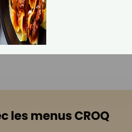
is !
ent était la recette ?
c les menus CROQ