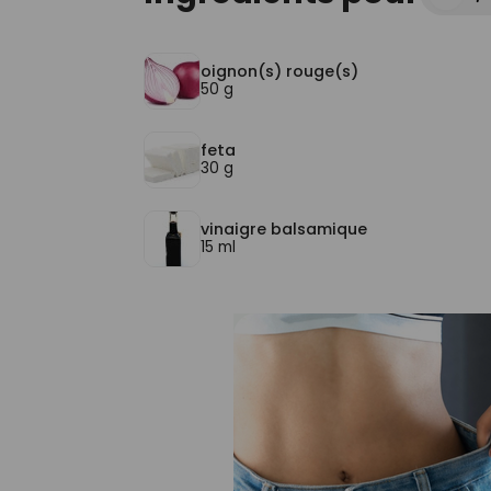
oignon(s) rouge(s)
50 g
feta
30 g
vinaigre balsamique
15 ml