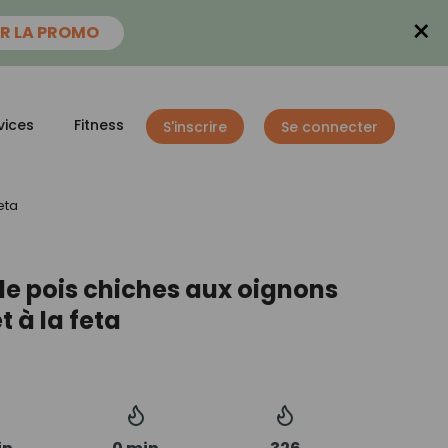
×
R LA PROMO
vices
Fitness
S'inscrire
Se connecter
eta
e pois chiches aux oignons
t à la feta