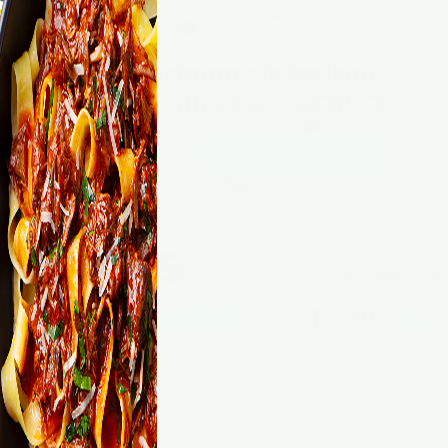
4.5
PARTAGER
/5
ste
sur 49 avis