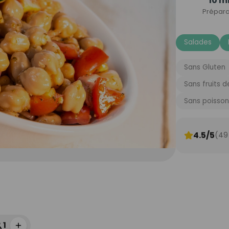
10 m
Prépara
Salades
Sans Gluten
Sans fruits 
Sans poisson
4.5/5
(49
1