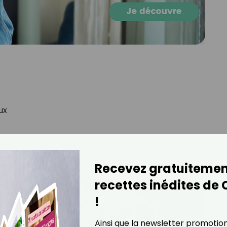
aux
s puis la feta en morceaux.
Recevez gratuitemen
recettes inédites de
!
Ainsi que la newsletter promotio