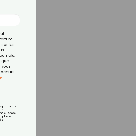
tal
verture
iser les
us
urriels,
i que
e vous
traceurs,
é
.
rs pour vous
es
t le lien de
r plus et
de