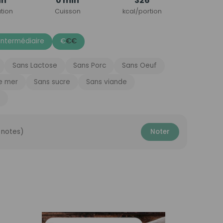
in
0 min
326
tion
Cuisson
kcal/portion
Intermédiaire
€
€
€
Sans Lactose
Sans Porc
Sans Oeuf
de mer
Sans sucre
Sans viande
 notes)
Noter