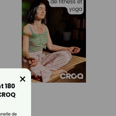
×
t 180
 CROQ
nnelle de