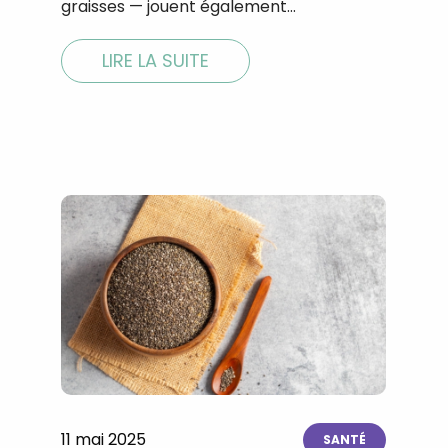
graisses — jouent également…
LIRE LA SUITE
Recevez gratuitemen
recettes inédites de
!
11 mai 2025
Ainsi que la newsletter promotio
SANTÉ