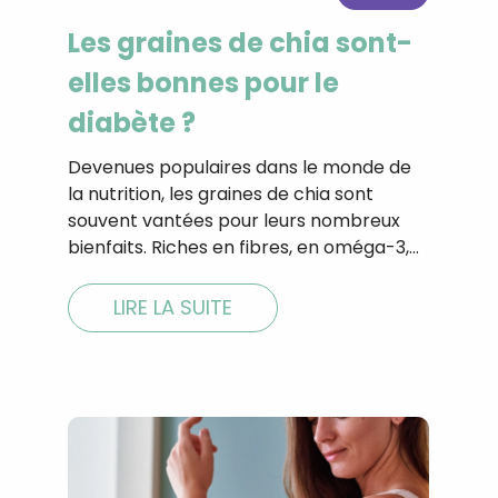
CROQ.
Les graines de chia sont-
elles bonnes pour le
diabète ?
Je consens à ce que la société Digi
Prisma Players analyse le taux d'ou
des courriels pour mesurer et optim
Devenues populaires dans le monde de
performances des campagnes. No
la nutrition, les graines de chia sont
pourrons savoir si vous ouvrez les co
souvent vantées pour leurs nombreux
l'heure à laquelle vous le faites ains
des informations sur le terminal qu
bienfaits. Riches en fibres, en oméga-3,…
utilisez. Pour en savoir plus sur ces 
voir notre
politique de confidentialit
LIRE LA SUITE
Je reçois mon cadeau !
Votre adresse email sera utilisée par Digital Prisma Playe
envoyer votre newsletter contenant des offres commercial
personnalisées. Vous pourrez vous désinscrire en utilisan
désabonnement intégré dans la newsletter. Pour en savoi
exercer vos droits, prenez connaissance de notre
Charte 
Confidentialité
.