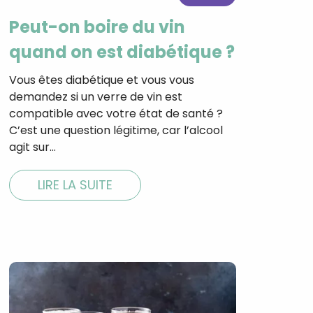
Peut-on boire du vin
quand on est diabétique ?
tal
Vous êtes diabétique et vous vous
verture
demandez si un verre de vin est
iser les
compatible avec votre état de santé ?
us
urriels,
C’est une question légitime, car l’alcool
i que
agit sur…
e vous
traceurs,
é
.
LIRE LA SUITE
rs pour vous
es
t le lien de
r plus et
de