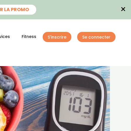
×
R LA PROMO
vices
Fitness
S'inscrire
Se connecter