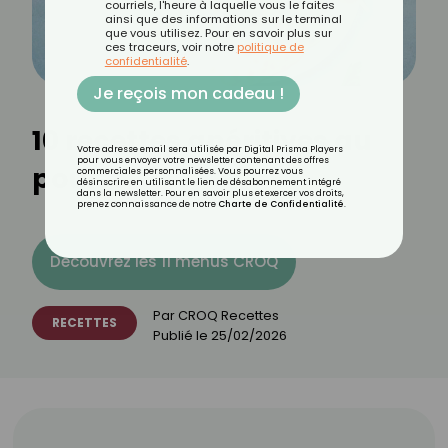
courriels, l'heure à laquelle vous le faites
ainsi que des informations sur le terminal
que vous utilisez. Pour en savoir plus sur
ces traceurs, voir notre
politique de
confidentialité
.
Je reçois mon cadeau !
10 recettes apéritives au
Votre adresse email sera utilisée par Digital Prisma Players
pour vous envoyer votre newsletter contenant des offres
poulet
commerciales personnalisées. Vous pourrez vous
désinscrire en utilisant le lien de désabonnement intégré
dans la newsletter. Pour en savoir plus et exercer vos droits,
prenez connaissance de notre
Charte de Confidentialité
.
Découvrez les 11 menus CROQ
Par
CROQ Recettes
RECETTES
Publié le
25/02/2026