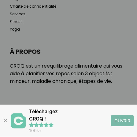
Charte de confidentialité
Services
Fitness
Yoga
À PROPOS
CROQ est un rééquilibrage alimentaire qui vous
aide à planifier vos repas selon 3 objectifs :
minceur, maladie chronique, étapes de vie.
Téléchargez
CROQ !
✕
OUVRIR
100k+