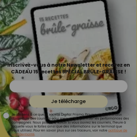
Inscrivez-vous à notre Newsletter et recevez en
CADEAU 15 recettes SPÉCIAL BRÛLE-GRAISSE !
Je télécharge
Je consens à ce que la société Digital Prisma Players analyse le taux
d'ouverture des courriels pour mesurer et optimiser les performances des
campagnes. Nous pourrons savoir si vous ouvrez les courriels, l'heure à
laquelle vous le faites ainsi que des informations sur le terminal que
vous utilisez. Pour en savoir plus sur ces traceurs, voir notre
politique de
confidentialité
.