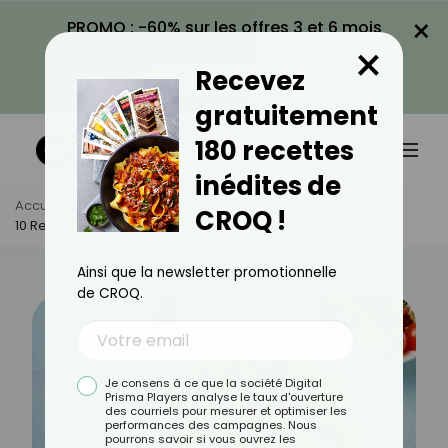
×
PROMO : -60% sur les offres 3 et 6 mois
×
avec le code CROQ60
Recevez
VOIR LA PROMO
gratuitement
180 recettes
inédites de
Accueil
Actus
Recettes
CROQ !
10 Recettes Apéritives Au Poulet
Ainsi que la newsletter promotionnelle
de CROQ.
Je consens à ce que la société Digital
Prisma Players analyse le taux d'ouverture
des courriels pour mesurer et optimiser les
performances des campagnes. Nous
pourrons savoir si vous ouvrez les