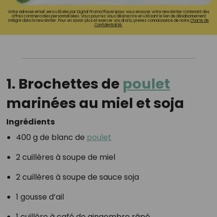
Votre adresse email sera utilisée par Digital Prisma Playerspour vous envoyer votre newsletter contenant des
offres commerciales personnalisées. Vous pourrez vous désinscrire en utilisant le lien de désabonnement
intégré dans la newsletter. Pour en savoir plus et exercer vos droits, prenez connaissance de notre
Charte de
Confidentialité.
1.
Brochettes de
poulet
marinées au miel et soja
Ingrédients
400 g de blanc de
poulet
2 cuillères à soupe de miel
2 cuillères à soupe de sauce soja
1 gousse d’ail
1 cuillère à café de gingembre râpé