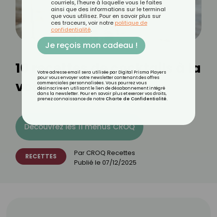
courriels, l'heure à laquelle vous le faites
ainsi que des informations sur le terminal
que vous utilisez. Pour en savoir plus sur
ces traceurs, voir notre
politique de
confidentialité
.
Je reçois mon cadeau !
10 recettes de cocktails à la
Votre adresse email sera utilisée par Digital Prisma Players
pour vous envoyer votre newsletter contenant des offres
vodka
commerciales personnalisées. Vous pourrez vous
désinscrire en utilisant le lien de désabonnement intégré
dans la newsletter. Pour en savoir plus et exercer vos droits,
prenez connaissance de notre
Charte de Confidentialité
.
Découvrez les 11 menus CROQ
Par
CROQ Recettes
RECETTES
Publié le
07/12/2025