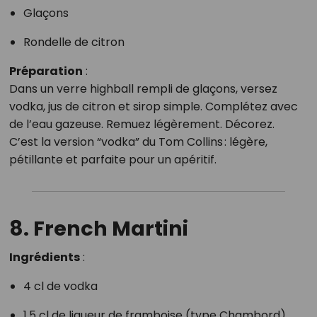
Glaçons
Rondelle de citron
Préparation
:
Dans un verre highball rempli de glaçons, versez
vodka, jus de citron et sirop simple. Complétez avec
de l’eau gazeuse. Remuez légèrement. Décorez.
C’est la version “vodka” du Tom Collins : légère,
pétillante et parfaite pour un apéritif.
8. French Martini
Ingrédients
:
4 cl de vodka
1,5 cl de liqueur de framboise (type Chambord)