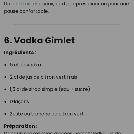
Un
cocktail
onctueux, parfait après dîner ou pour une
pause confortable.
6. Vodka Gimlet
Ingrédients
:
5 cl de vodka
2 cl de jus de citron vert frais
1,5 cl de sirop simple (eau + sucre)
Glaçons
Zeste ou tranche de citron vert
Préparation
:
Dans un shaker avec glaçons, versez vodka, jus de