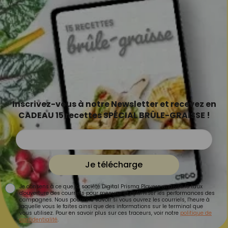
Inscrivez-vous à notre Newsletter et recevez en
CADEAU 15 recettes SPÉCIAL BRÛLE-GRAISSE !
Je télécharge
Je consens à ce que la société Digital Prisma Players analyse le taux
d'ouverture des courriels pour mesurer et optimiser les performances des
campagnes. Nous pourrons savoir si vous ouvrez les courriels, l'heure à
laquelle vous le faites ainsi que des informations sur le terminal que
vous utilisez. Pour en savoir plus sur ces traceurs, voir notre
politique de
confidentialité
.