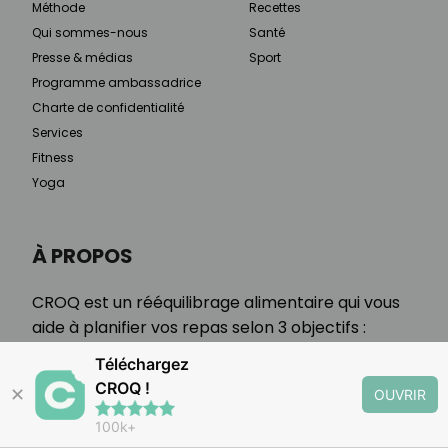
Méthode
Recettes
Qui sommes-nous
Santé
Presse & médias
Sport
Programme ambassadrice
Charte de confidentialité
Services
Fitness
Yoga
À PROPOS
CROQ est un rééquilibrage alimentaire qui vous
aide à planifier vos repas selon 3 objectifs :
minceur, maladie chronique, étapes de vie.
Téléchargez
CROQ !
✕
OUVRIR
100k+