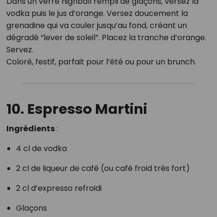
Dans un verre highball rempli de glaçons, versez la
vodka puis le jus d’orange. Versez doucement la
grenadine qui va couler jusqu’au fond, créant un
dégradé “lever de soleil”. Placez la tranche d’orange.
Servez.
Coloré, festif, parfait pour l’été ou pour un brunch.
10. Espresso Martini
Ingrédients
:
4 cl de vodka
2 cl de liqueur de café (ou café froid très fort)
2 cl d’expresso refroidi
Glaçons