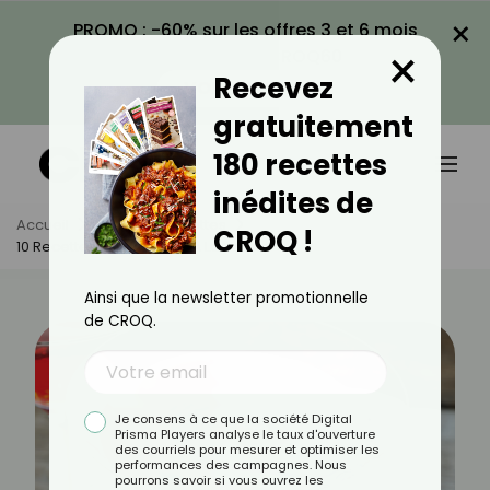
×
PROMO : -60% sur les offres 3 et 6 mois
×
avec le code CROQ60
Recevez
VOIR LA PROMO
gratuitement
180 recettes
inédites de
Accueil
Actus
Recettes
CROQ !
10 Recettes De Cocktails À La Vodka
Ainsi que la newsletter promotionnelle
de CROQ.
Je consens à ce que la société Digital
Prisma Players analyse le taux d'ouverture
des courriels pour mesurer et optimiser les
performances des campagnes. Nous
pourrons savoir si vous ouvrez les