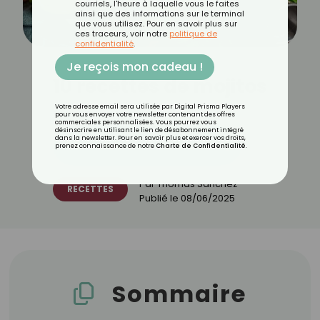
courriels, l'heure à laquelle vous le faites
ainsi que des informations sur le terminal
que vous utilisez. Pour en savoir plus sur
ces traceurs, voir notre
politique de
confidentialité
.
Je reçois mon cadeau !
10 recettes de mojitos
Votre adresse email sera utilisée par Digital Prisma Players
pour vous envoyer votre newsletter contenant des offres
commerciales personnalisées. Vous pourrez vous
désinscrire en utilisant le lien de désabonnement intégré
dans la newsletter. Pour en savoir plus et exercer vos droits,
Découvrez les 11 menus CROQ
prenez connaissance de notre
Charte de Confidentialité
.
Par
Thomas Sanchez
RECETTES
Publié le
08/06/2025
Sommaire