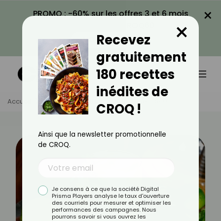
×
PROMO : -60% sur les offres 3 et 6 mois
×
avec le code CROQ60
Recevez
VOIR LA PROMO
gratuitement
180 recettes
inédites de
Accueil
Actus
Recettes
10 Recettes De Mojitos
CROQ !
Ainsi que la newsletter promotionnelle
de CROQ.
Je consens à ce que la société Digital
Prisma Players analyse le taux d'ouverture
des courriels pour mesurer et optimiser les
performances des campagnes. Nous
pourrons savoir si vous ouvrez les