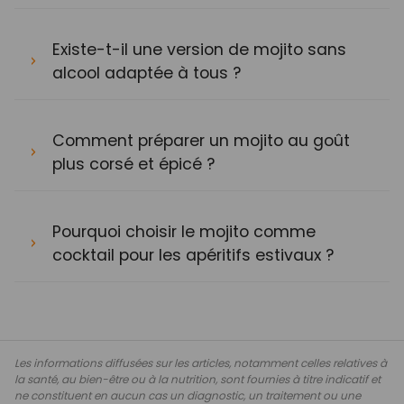
Existe-t-il une version de mojito sans
alcool adaptée à tous ?
Comment préparer un mojito au goût
plus corsé et épicé ?
Pourquoi choisir le mojito comme
cocktail pour les apéritifs estivaux ?
Les informations diffusées sur les articles, notamment celles relatives à
la santé, au bien-être ou à la nutrition, sont fournies à titre indicatif et
ne constituent en aucun cas un diagnostic, un traitement ou une