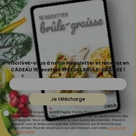
Inscrivez-vous à notre Newsletter et recevez en
CADEAU 15 recettes SPÉCIAL BRÛLE-GRAISSE !
Je télécharge
Je consens à ce que la société Digital Prisma Players analyse le taux
d'ouverture des courriels pour mesurer et optimiser les performances des
campagnes. Nous pourrons savoir si vous ouvrez les courriels, l'heure à
laquelle vous le faites ainsi que des informations sur le terminal que
vous utilisez. Pour en savoir plus sur ces traceurs, voir notre
politique de
confidentialité
.