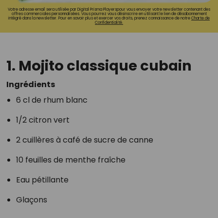
Votre adresse email sera utilisée par Digital Prisma Playerspour vous envoyer votre newsletter contenant des
offres commerciales personnalisées. Vous pourrez vous désinscrire en utilisant le lien de désabonnement
intégré dans la newsletter. Pour en savoir plus et exercer vos droits, prenez connaissance de notre
Charte de
Confidentialité.
1. Mojito classique cubain
Ingrédients
6 cl de rhum blanc
1/2 citron vert
2 cuillères à café de sucre de canne
10 feuilles de menthe fraîche
Eau pétillante
Glaçons