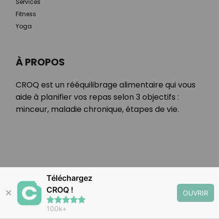
Services
Fitness
Yoga
À PROPOS
CROQ est un rééquilibrage alimentaire qui vous
aide à planifier vos repas selon 3 objectifs :
minceur, maladie chronique, étapes de vie.
Téléchargez
CROQ !
✕
OUVRIR
100k+