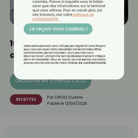
courriels, l'heure à laquelle vous le faites
ainsi que des informations sur le terminal
que vous utilisez. Pour en savoir plus sur
ces traceurs, voir notre
politique de
confidentialité
.
Je reçois mon cadeau !
10 recettes légères et
Votre adresse email sera utilisée par Digital Prisma Players
pour vous envoyer votre newsletter contenant des offres
originales au chorizo
commerciales personnalisées. Vous pourrez vous
désinscrire en utilisant le lien de désabonnement intégré
dans la newsletter. Pour en savoir plus et exercer vos droits,
prenez connaissance de notre
Charte de Confidentialité
.
Découvrez les 11 menus CROQ
Par
CROQ Cuisine
RECETTES
Publié le
12/04/2025