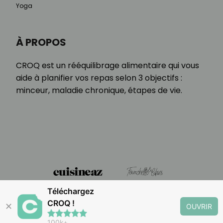
Yoga
À PROPOS
CROQ est un rééquilibrage alimentaire qui vous
aide à planifier vos repas selon 3 objectifs :
minceur, maladie chronique, étapes de vie.
Téléchargez
CROQ !
✕
OUVRIR
100k+