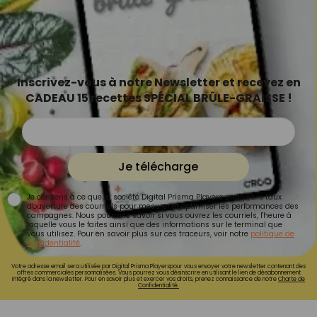
Inscrivez-vous à notre Newsletter et recevez en
CADEAU 15 recettes SPÉCIAL BRÛLE-GRAISSE !
Je télécharge
Je consens à ce que la société Digital Prisma Players analyse le taux
d'ouverture des courriels pour mesurer et optimiser les performances des
campagnes. Nous pourrons savoir si vous ouvrez les courriels, l'heure à
laquelle vous le faites ainsi que des informations sur le terminal que
vous utilisez. Pour en savoir plus sur ces traceurs, voir notre
politique de
confidentialité
.
Votre adresse email sera utilisée par Digital Prisma Playerspour vous envoyer votre newsletter contenant des
offres commerciales personnalisées. Vous pourrez vous désinscrire en utilisant le lien de désabonnement
intégré dans la newsletter. Pour en savoir plus et exercer vos droits, prenez connaissance de notre
Charte de
Confidentialité.