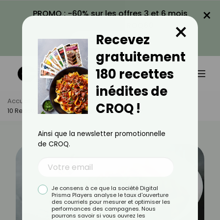
×
PROMO : -60% sur les offres 3 et 6 mois
×
avec le code CROQ60
Recevez
VOIR LA PROMO
gratuitement
180 recettes
inédites de
Accueil
Actus
Recettes
CROQ !
10 Recettes Légères Et Originales Au Chorizo
Ainsi que la newsletter promotionnelle
de CROQ.
Je consens à ce que la société Digital
Prisma Players analyse le taux d'ouverture
des courriels pour mesurer et optimiser les
performances des campagnes. Nous
pourrons savoir si vous ouvrez les